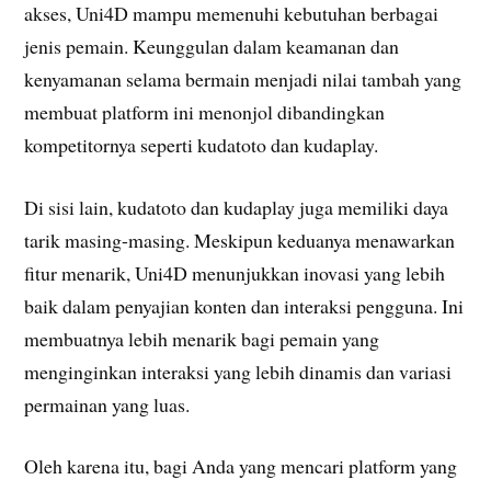
akses, Uni4D mampu memenuhi kebutuhan berbagai
jenis pemain. Keunggulan dalam keamanan dan
kenyamanan selama bermain menjadi nilai tambah yang
membuat platform ini menonjol dibandingkan
kompetitornya seperti kudatoto dan kudaplay.
Di sisi lain, kudatoto dan kudaplay juga memiliki daya
tarik masing-masing. Meskipun keduanya menawarkan
fitur menarik, Uni4D menunjukkan inovasi yang lebih
baik dalam penyajian konten dan interaksi pengguna. Ini
membuatnya lebih menarik bagi pemain yang
menginginkan interaksi yang lebih dinamis dan variasi
permainan yang luas.
Oleh karena itu, bagi Anda yang mencari platform yang