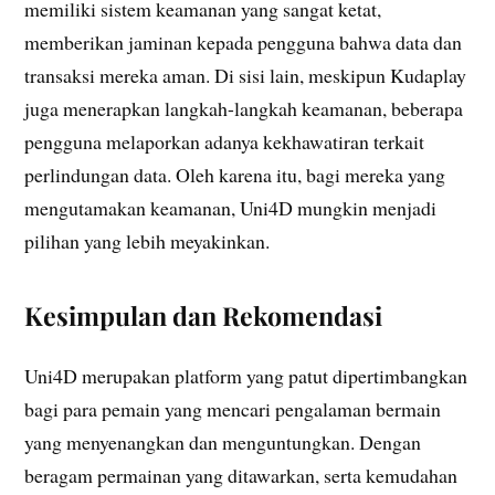
memiliki sistem keamanan yang sangat ketat,
memberikan jaminan kepada pengguna bahwa data dan
transaksi mereka aman. Di sisi lain, meskipun Kudaplay
juga menerapkan langkah-langkah keamanan, beberapa
pengguna melaporkan adanya kekhawatiran terkait
perlindungan data. Oleh karena itu, bagi mereka yang
mengutamakan keamanan, Uni4D mungkin menjadi
pilihan yang lebih meyakinkan.
Kesimpulan dan Rekomendasi
Uni4D merupakan platform yang patut dipertimbangkan
bagi para pemain yang mencari pengalaman bermain
yang menyenangkan dan menguntungkan. Dengan
beragam permainan yang ditawarkan, serta kemudahan