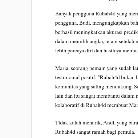
Banyak pengguna Rubah4d yang merasa
pengguna, Budi, mengungkapkan bah
berhasil meningkatkan akurasi predik
dalam memilih angka, tetapi setelah 
lebih percaya diri dan hasilnya memu
Maria, seorang pemain yang sudah la
testimonial positif. "Rubah4d bukan h
komunitas yang saling mendukung. S
lain dan itu sangat membantu dalam 
kolaboratif di Rubah4d membuat Mar
Tidak kalah menarik, Andi, yang bar
Rubah4d sangat ramah bagi pemula. “S