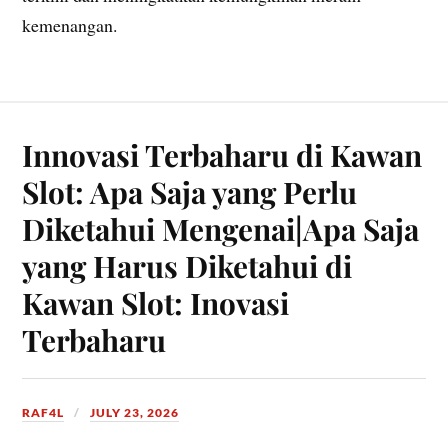
kemenangan.
Innovasi Terbaharu di Kawan
Slot: Apa Saja yang Perlu
Diketahui Mengenai|Apa Saja
yang Harus Diketahui di
Kawan Slot: Inovasi
Terbaharu
RAF4L
JULY 23, 2026