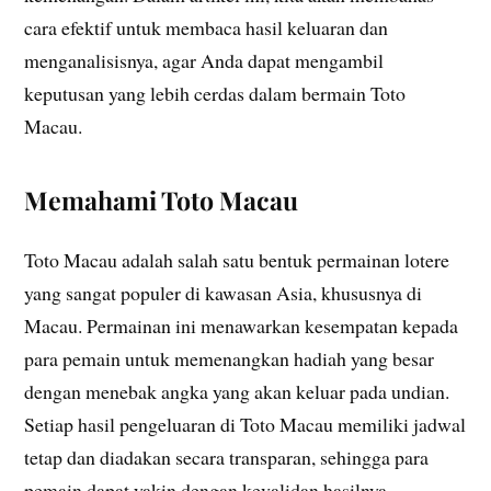
cara efektif untuk membaca hasil keluaran dan
menganalisisnya, agar Anda dapat mengambil
keputusan yang lebih cerdas dalam bermain Toto
Macau.
Memahami Toto Macau
Toto Macau adalah salah satu bentuk permainan lotere
yang sangat populer di kawasan Asia, khususnya di
Macau. Permainan ini menawarkan kesempatan kepada
para pemain untuk memenangkan hadiah yang besar
dengan menebak angka yang akan keluar pada undian.
Setiap hasil pengeluaran di Toto Macau memiliki jadwal
tetap dan diadakan secara transparan, sehingga para
pemain dapat yakin dengan kevalidan hasilnya.