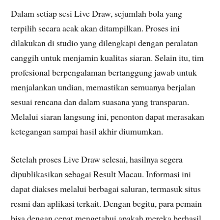
Dalam setiap sesi Live Draw, sejumlah bola yang
terpilih secara acak akan ditampilkan. Proses ini
dilakukan di studio yang dilengkapi dengan peralatan
canggih untuk menjamin kualitas siaran. Selain itu, tim
profesional berpengalaman bertanggung jawab untuk
menjalankan undian, memastikan semuanya berjalan
sesuai rencana dan dalam suasana yang transparan.
Melalui siaran langsung ini, penonton dapat merasakan
ketegangan sampai hasil akhir diumumkan.
Setelah proses Live Draw selesai, hasilnya segera
dipublikasikan sebagai Result Macau. Informasi ini
dapat diakses melalui berbagai saluran, termasuk situs
resmi dan aplikasi terkait. Dengan begitu, para pemain
bisa dengan cepat mengetahui apakah mereka berhasil