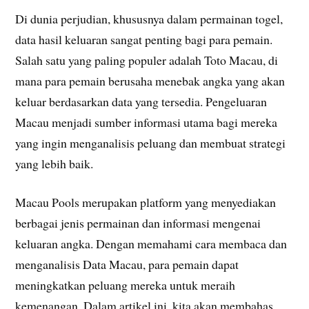
Di dunia perjudian, khususnya dalam permainan togel,
data hasil keluaran sangat penting bagi para pemain.
Salah satu yang paling populer adalah Toto Macau, di
mana para pemain berusaha menebak angka yang akan
keluar berdasarkan data yang tersedia. Pengeluaran
Macau menjadi sumber informasi utama bagi mereka
yang ingin menganalisis peluang dan membuat strategi
yang lebih baik.
Macau Pools merupakan platform yang menyediakan
berbagai jenis permainan dan informasi mengenai
keluaran angka. Dengan memahami cara membaca dan
menganalisis Data Macau, para pemain dapat
meningkatkan peluang mereka untuk meraih
kemenangan. Dalam artikel ini, kita akan membahas