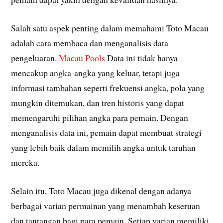
Salah satu aspek penting dalam memahami Toto Macau
adalah cara membaca dan menganalisis data
pengeluaran.
Macau Pools
Data ini tidak hanya
mencakup angka-angka yang keluar, tetapi juga
informasi tambahan seperti frekuensi angka, pola yang
mungkin ditemukan, dan tren historis yang dapat
memengaruhi pilihan angka para pemain. Dengan
menganalisis data ini, pemain dapat membuat strategi
yang lebih baik dalam memilih angka untuk taruhan
mereka.
Selain itu, Toto Macau juga dikenal dengan adanya
berbagai varian permainan yang menambah keseruan
dan tantangan bagi para pemain. Setiap varian memiliki