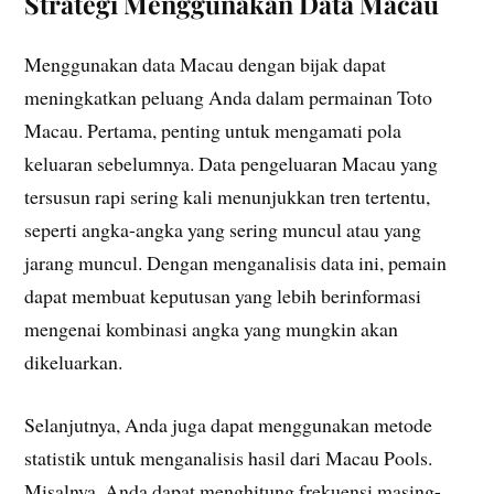
Strategi Menggunakan Data Macau
Menggunakan data Macau dengan bijak dapat
meningkatkan peluang Anda dalam permainan Toto
Macau. Pertama, penting untuk mengamati pola
keluaran sebelumnya. Data pengeluaran Macau yang
tersusun rapi sering kali menunjukkan tren tertentu,
seperti angka-angka yang sering muncul atau yang
jarang muncul. Dengan menganalisis data ini, pemain
dapat membuat keputusan yang lebih berinformasi
mengenai kombinasi angka yang mungkin akan
dikeluarkan.
Selanjutnya, Anda juga dapat menggunakan metode
statistik untuk menganalisis hasil dari Macau Pools.
Misalnya, Anda dapat menghitung frekuensi masing-