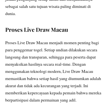
sebagai salah satu tujuan wisata paling diminati di
dunia.
Proses Live Draw Macau
Proses Live Draw Macau menjadi momen penting bagi
para penggemar togel. Setiap undian dilakukan secara
langsung dan transparan, sehingga para peserta dapat
menyaksikan hasilnya secara real-time. Dengan
menggunakan teknologi modern, Live Draw Macau
memastikan bahwa setiap hasil yang diumumkan adalah
akurat dan tidak ada kecurangan yang terjadi. Ini
memberikan kepercayaan kepada pemain bahwa mereka
berpartisipasi dalam permainan yang adil.