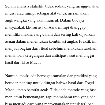
Selain analisis statistik, tidak sedikit yang menggunakan
intuisi atau mimpi sebagai alat untuk meramalkan
angka-angka yang akan muncul. Dalam budaya
masyarakat, khususnya di Asia, mimpi dianggap
memiliki makna yang dalam dan sering kali dijadikan
acuan dalam menentukan kombinasi angka. Praktik ini
menjadi bagian dari ritual sebelum melakukan taruhan,
menambah ketegangan dan antisipasi saat menunggu
hasil dari Live Macau.
Namun, meski ada berbagai ramalan dan prediksi yang
beredar, penting untuk diingat bahwa hasil dari Togel
Macau tetap bersifat acak. Tidak ada metode yang bisa
menjamin kemenangan, tapi memahami tren yang ada
bisa menjadi cara yang menyenangkan untuk terlibat