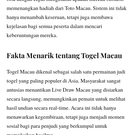
memenangkan hadiah dari Toto Macau. Sistem ini tidak
hanya menambah keseruan, tetapi juga membawa
kejelasan bagi semua peserta dalam mencari
keberuntungan mereka.
Fakta Menarik tentang Togel Macau
Togel Macau dikenal sebagai salah satu permainan judi
togel yang paling populer di Asia. Masyarakat sangat
antusias menantikan Live Draw Macau yang disiarkan
secara langsung, memungkinkan pemain untuk melihat
hasil undian secara real-time. Acara ini tidak hanya
menawarkan kegembiraan, tetapi juga menjadi momen
sosial bagi para penjudi yang berkumpul untuk
menyaksikan hasilnya.