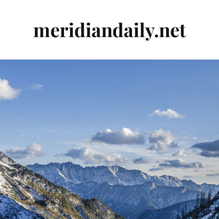
meridiandaily.net