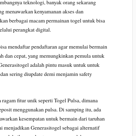
embangnya teknologi, banyak orang sekarang
yang menawarkan kenyamanan akses dan
kan berbagai macam permainan togel untuk bisa
lalui perangkat digital.
bisa mendaftar pendaftaran agar memulai bermain
dah dan cepat, yang memungkinkan pemula untuk
Generasitogel adalah pintu masuk untuk untuk
dan sering diupdate demi menjamin safety
ragam fitur unik seperti Togel Pulsa, dimana
osit menggunakan pulsa. Di samping itu, ada
awarkan kesempatan untuk bermain dari taruhan
i menjadikan Generasitogel sebagai alternatif