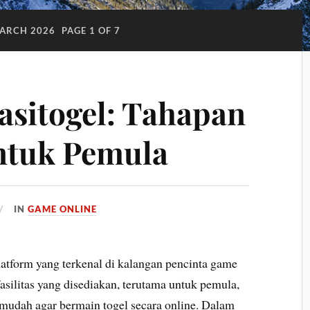
ARCH 2026
PAGE 1 OF 7
asitogel: Tahapan
ntuk Pemula
IN
GAME ONLINE
platform yang terkenal di kalangan pencinta game
fasilitas yang disediakan, terutama untuk pemula,
 mudah agar bermain togel secara online. Dalam