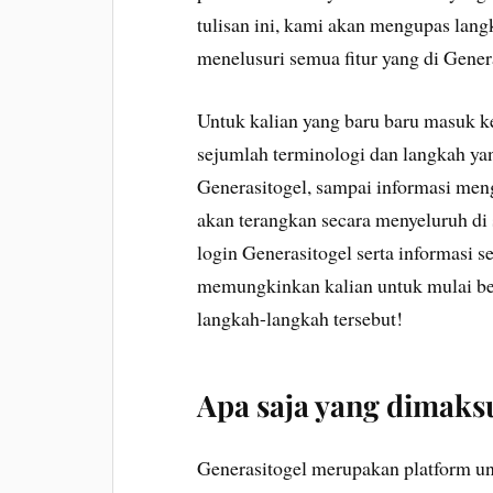
tulisan ini, kami akan mengupas lan
menelusuri semua fitur yang di Gener
Untuk kalian yang baru baru masuk ke
sejumlah terminologi dan langkah yan
Generasitogel, sampai informasi meng
akan terangkan secara menyeluruh di 
login Generasitogel serta informasi se
memungkinkan kalian untuk mulai be
langkah-langkah tersebut!
Apa saja yang dimaks
Generasitogel merupakan platform u