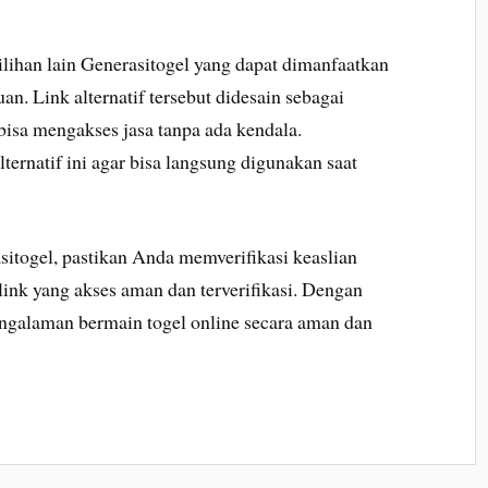
 pilihan lain Generasitogel yang dapat dimanfaatkan
n. Link alternatif tersebut didesain sebagai
isa mengakses jasa tanpa ada kendala.
ternatif ini agar bisa langsung digunakan saat
togel, pastikan Anda memverifikasi keaslian
 link yang akses aman dan terverifikasi. Dengan
engalaman bermain togel online secara aman dan