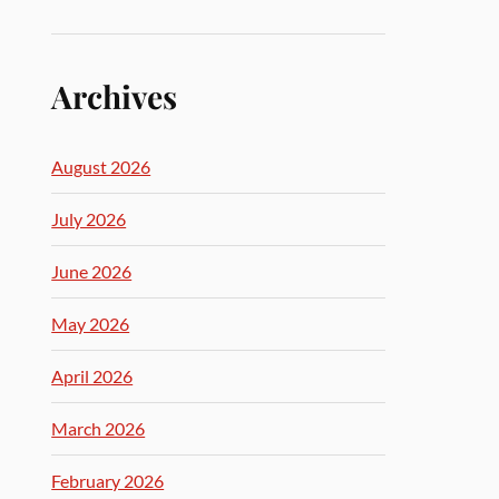
Archives
August 2026
July 2026
June 2026
May 2026
April 2026
March 2026
February 2026