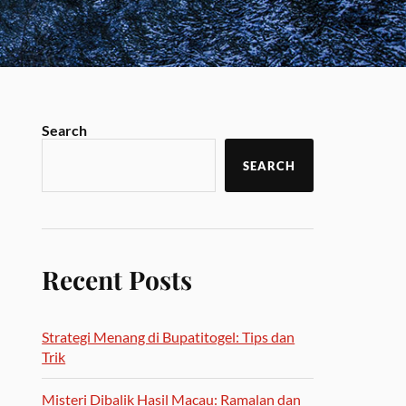
Search
SEARCH
Recent Posts
Strategi Menang di Bupatitogel: Tips dan
Trik
Misteri Dibalik Hasil Macau: Ramalan dan