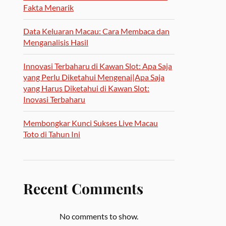
Fakta Menarik
Data Keluaran Macau: Cara Membaca dan
Menganalisis Hasil
Innovasi Terbaharu di Kawan Slot: Apa Saja
yang Perlu Diketahui Mengenai|Apa Saja
yang Harus Diketahui di Kawan Slot:
Inovasi Terbaharu
Membongkar Kunci Sukses Live Macau
Toto di Tahun Ini
Recent Comments
No comments to show.