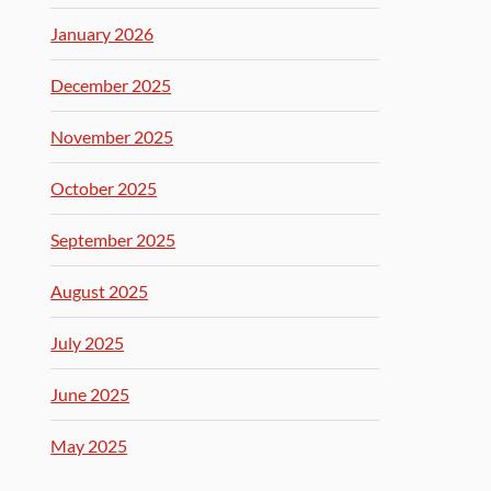
January 2026
December 2025
November 2025
October 2025
September 2025
August 2025
July 2025
June 2025
May 2025