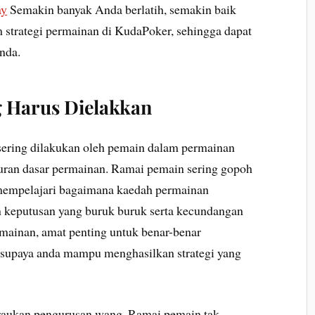
ay
Semakin banyak Anda berlatih, semakin baik
strategi permainan di KudaPoker, sehingga dapat
nda.
 Harus Dielakkan
sering dilakukan oleh pemain dalam permainan
uran dasar permainan. Ramai pemain sering gopoh
empelajari bagaimana kaedah permainan
an keputusan yang buruk buruk serta kecundangan
rmainan, amat penting untuk benar-benar
 supaya anda mampu menghasilkan strategi yang
iraukan pengurusan wang. Ramai pemain tak