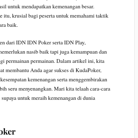
hasil untuk mendapatkan kemenangan besar.
itu, krusial bagi peserta untuk memahami taktik
ara baik.
n dari IDN IDN Poker serta IDN Play,
emerlukan nasib baik tapi juga kemampuan dan
i permainan permainan. Dalam artikel ini, kita
pat membantu Anda agar sukses di KudaPoker,
 kesempatan kemenangan serta menggembirakan
ih seru menyenangkan. Mari kita telaah cara-cara
an supaya untuk meraih kemenangan di dunia
oker