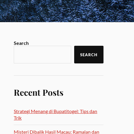
Search
SEARCH
Recent Posts
Strategi Menang di Bupatitogel: Tips dan
Trik
Misteri Dibalik Hasil Macau: Ramalan dan