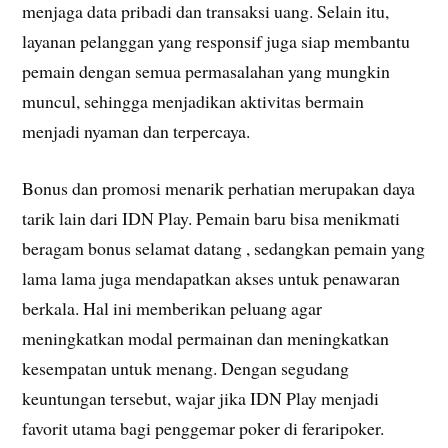
menjaga data pribadi dan transaksi uang. Selain itu,
layanan pelanggan yang responsif juga siap membantu
pemain dengan semua permasalahan yang mungkin
muncul, sehingga menjadikan aktivitas bermain
menjadi nyaman dan terpercaya.
Bonus dan promosi menarik perhatian merupakan daya
tarik lain dari IDN Play. Pemain baru bisa menikmati
beragam bonus selamat datang , sedangkan pemain yang
lama lama juga mendapatkan akses untuk penawaran
berkala. Hal ini memberikan peluang agar
meningkatkan modal permainan dan meningkatkan
kesempatan untuk menang. Dengan segudang
keuntungan tersebut, wajar jika IDN Play menjadi
favorit utama bagi penggemar poker di feraripoker.