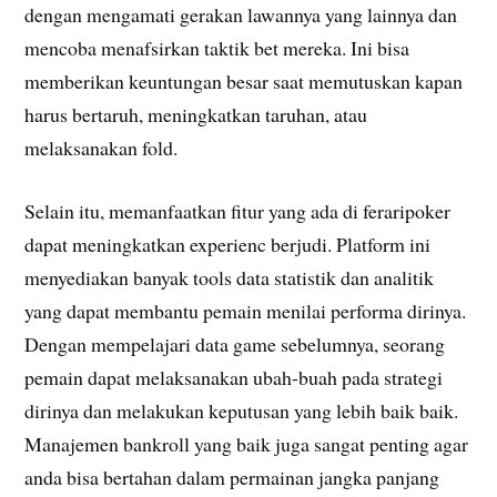
dengan mengamati gerakan lawannya yang lainnya dan
mencoba menafsirkan taktik bet mereka. Ini bisa
memberikan keuntungan besar saat memutuskan kapan
harus bertaruh, meningkatkan taruhan, atau
melaksanakan fold.
Selain itu, memanfaatkan fitur yang ada di feraripoker
dapat meningkatkan experienc berjudi. Platform ini
menyediakan banyak tools data statistik dan analitik
yang dapat membantu pemain menilai performa dirinya.
Dengan mempelajari data game sebelumnya, seorang
pemain dapat melaksanakan ubah-buah pada strategi
dirinya dan melakukan keputusan yang lebih baik baik.
Manajemen bankroll yang baik juga sangat penting agar
anda bisa bertahan dalam permainan jangka panjang