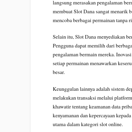
langsung merasakan pengalaman berm
membuat Slot Dana sangat menarik b
mencoba berbagai permainan tanpa ris
Selain itu, Slot Dana menyediakan ber
Pengguna dapat memilih dari berbaga
pengalaman bermain mereka. Inovasi
setiap permainan menawarkan keser
besar.
Keunggulan lainnya adalah sistem de
melakukan transaksi melalui platform
khawatir tentang keamanan data priba
kenyamanan dan kepercayaan kepada 
utama dalam kategori slot online.