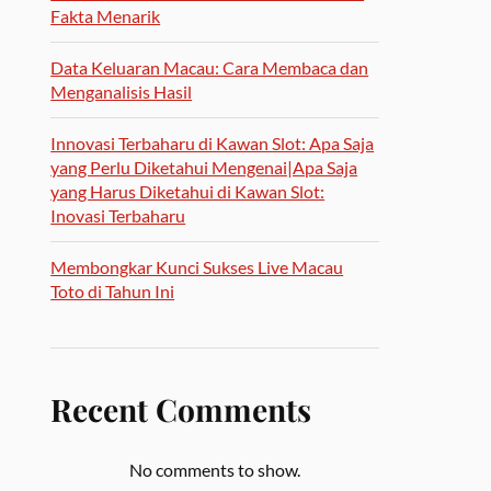
Fakta Menarik
Data Keluaran Macau: Cara Membaca dan
Menganalisis Hasil
Innovasi Terbaharu di Kawan Slot: Apa Saja
yang Perlu Diketahui Mengenai|Apa Saja
yang Harus Diketahui di Kawan Slot:
Inovasi Terbaharu
Membongkar Kunci Sukses Live Macau
Toto di Tahun Ini
Recent Comments
No comments to show.