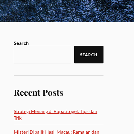
Search
SEARCH
Recent Posts
Strategi Menang di Bupatitogel: Tips dan
Trik
Misteri Dibalik Hasil Macau: Ramalan dan