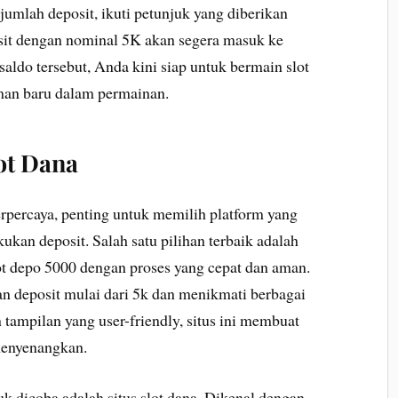
umlah deposit, ikuti petunjuk yang diberikan
osit dengan nominal 5K akan segera masuk ke
ldo tersebut, Anda kini siap untuk bermain slot
man baru dalam permainan.
ot Dana
terpercaya, penting untuk memilih platform yang
n deposit. Salah satu pilihan terbaik adalah
ot depo 5000 dengan proses yang cepat dan aman.
n deposit mulai dari 5k dan menikmati berbagai
tampilan yang user-friendly, situs ini membuat
menyenangkan.
tuk dicoba adalah situs slot dana. Dikenal dengan