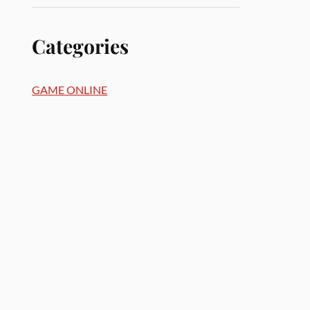
Categories
GAME ONLINE