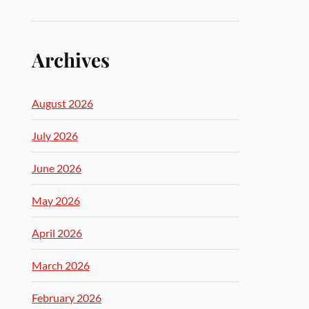
Archives
August 2026
July 2026
June 2026
May 2026
April 2026
March 2026
February 2026