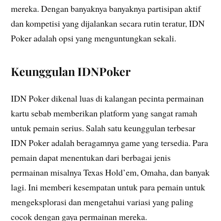
mereka. Dengan banyaknya banyaknya partisipan aktif
dan kompetisi yang dijalankan secara rutin teratur, IDN
Poker adalah opsi yang menguntungkan sekali.
Keunggulan IDNPoker
IDN Poker dikenal luas di kalangan pecinta permainan
kartu sebab memberikan platform yang sangat ramah
untuk pemain serius. Salah satu keunggulan terbesar
IDN Poker adalah beragamnya game yang tersedia. Para
pemain dapat menentukan dari berbagai jenis
permainan misalnya Texas Hold’em, Omaha, dan banyak
lagi. Ini memberi kesempatan untuk para pemain untuk
mengeksplorasi dan mengetahui variasi yang paling
cocok dengan gaya permainan mereka.