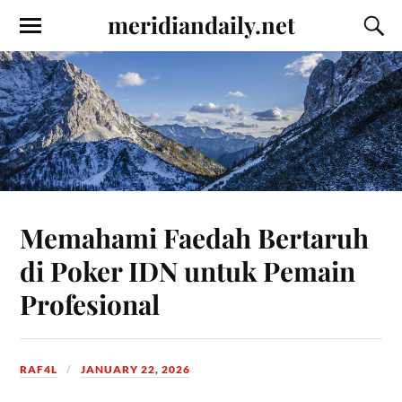
meridiandaily.net
Memahami Faedah Bertaruh
di Poker IDN untuk Pemain
Profesional
RAF4L
JANUARY 22, 2026