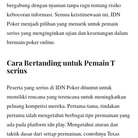
bergabung dengan nyaman tanpa ragu tentang risiko
kebocoran informasi. Semua keistimewaan ini, IDN
Poker menjadi pilihan yang menarik untuk pemain
serius yang menginginkan ujian dan kesenangan dalam
bermain poker online.
Cara Bertanding untuk Pemain T
serius
Peserta yang serius di IDN Poker dituntut untuk
memiliki rencana yang terencana untuk meningkatkan
peluang kompetisi mereka. Pertama-tama, tindakan
pertama ialah mengetahui berbagai tipe permainan yang
ada pada platform idn play. Mengetahui aturan dan
taktik dasar dari setiap permainan, contohnya Texas