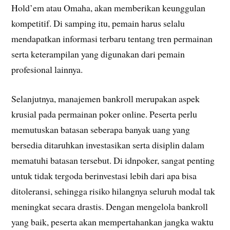
Hold’em atau Omaha, akan memberikan keunggulan
kompetitif. Di samping itu, pemain harus selalu
mendapatkan informasi terbaru tentang tren permainan
serta keterampilan yang digunakan dari pemain
profesional lainnya.
Selanjutnya, manajemen bankroll merupakan aspek
krusial pada permainan poker online. Peserta perlu
memutuskan batasan seberapa banyak uang yang
bersedia ditaruhkan investasikan serta disiplin dalam
mematuhi batasan tersebut. Di idnpoker, sangat penting
untuk tidak tergoda berinvestasi lebih dari apa bisa
ditoleransi, sehingga risiko hilangnya seluruh modal tak
meningkat secara drastis. Dengan mengelola bankroll
yang baik, peserta akan mempertahankan jangka waktu