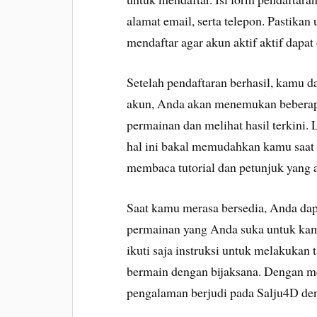
alamat email, serta telepon. Pastika
mendaftar agar akun aktif aktif dapat
Setelah pendaftaran berhasil, kamu 
akun, Anda akan menemukan beberapa 
permainan dan melihat hasil terkini.
hal ini bakal memudahkan kamu saat
membaca tutorial dan petunjuk yang 
Saat kamu merasa bersedia, Anda dapa
permainan yang Anda suka untuk kamu
ikuti saja instruksi untuk melakukan
bermain dengan bijaksana. Dengan me
pengalaman berjudi pada Salju4D deng