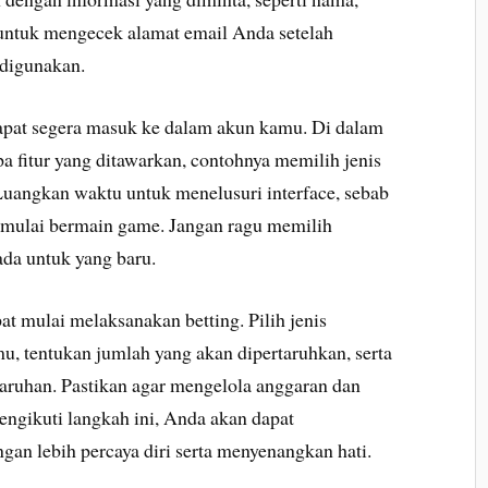
n untuk mengecek alamat email Anda setelah
 digunakan.
dapat segera masuk ke dalam akun kamu. Di dalam
fitur yang ditawarkan, contohnya memilih jenis
 Luangkan waktu untuk menelusuri interface, sebab
 mulai bermain game. Jangan ragu memilih
ada untuk yang baru.
t mulai melaksanakan betting. Pilih jenis
, tentukan jumlah yang akan dipertaruhkan, serta
 taruhan. Pastikan agar mengelola anggaran dan
ngikuti langkah ini, Anda akan dapat
an lebih percaya diri serta menyenangkan hati.