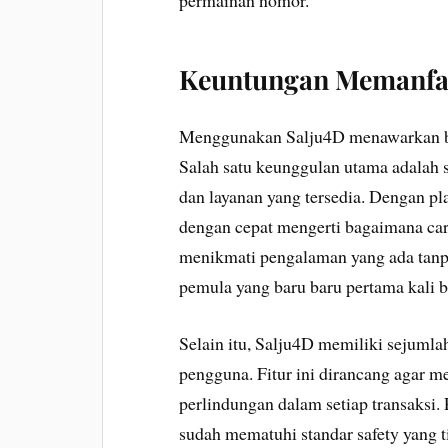
permainan nomor.
Keuntungan Memanfa
Menggunakan Salju4D menawarkan b
Salah satu keunggulan utama adalah 
dan layanan yang tersedia. Dengan p
dengan cepat mengerti bagaimana cara
menikmati pengalaman yang ada tanpa
pemula yang baru baru pertama kali b
Selain itu, Salju4D memiliki sejumla
pengguna. Fitur ini dirancang agar 
perlindungan dalam setiap transaksi.
sudah mematuhi standar safety yang t