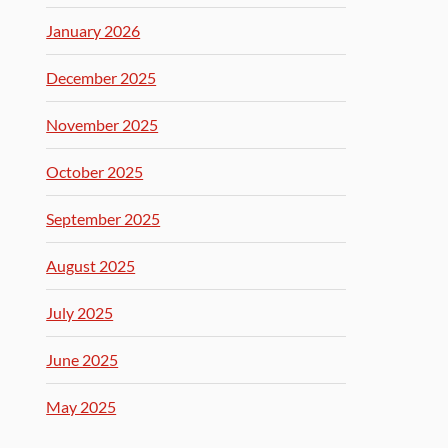
January 2026
December 2025
November 2025
October 2025
September 2025
August 2025
July 2025
June 2025
May 2025