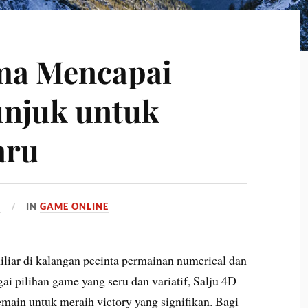
ma Mencapai
unjuk untuk
aru
5
IN
GAME ONLINE
iliar di kalangan pecinta permainan numerical dan
ai pilihan game yang seru dan variatif, Salju 4D
ain untuk meraih victory yang signifikan. Bagi