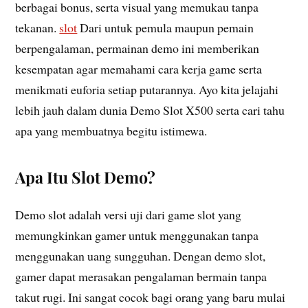
berbagai bonus, serta visual yang memukau tanpa
tekanan.
slot
Dari untuk pemula maupun pemain
berpengalaman, permainan demo ini memberikan
kesempatan agar memahami cara kerja game serta
menikmati euforia setiap putarannya. Ayo kita jelajahi
lebih jauh dalam dunia Demo Slot X500 serta cari tahu
apa yang membuatnya begitu istimewa.
Apa Itu Slot Demo?
Demo slot adalah versi uji dari game slot yang
memungkinkan gamer untuk menggunakan tanpa
menggunakan uang sungguhan. Dengan demo slot,
gamer dapat merasakan pengalaman bermain tanpa
takut rugi. Ini sangat cocok bagi orang yang baru mulai