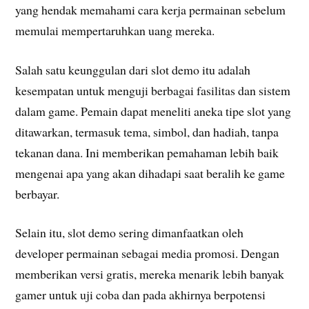
yang hendak memahami cara kerja permainan sebelum
memulai mempertaruhkan uang mereka.
Salah satu keunggulan dari slot demo itu adalah
kesempatan untuk menguji berbagai fasilitas dan sistem
dalam game. Pemain dapat meneliti aneka tipe slot yang
ditawarkan, termasuk tema, simbol, dan hadiah, tanpa
tekanan dana. Ini memberikan pemahaman lebih baik
mengenai apa yang akan dihadapi saat beralih ke game
berbayar.
Selain itu, slot demo sering dimanfaatkan oleh
developer permainan sebagai media promosi. Dengan
memberikan versi gratis, mereka menarik lebih banyak
gamer untuk uji coba dan pada akhirnya berpotensi