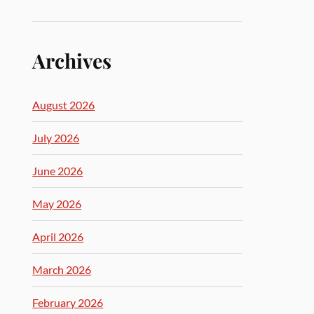
Archives
August 2026
July 2026
June 2026
May 2026
April 2026
March 2026
February 2026