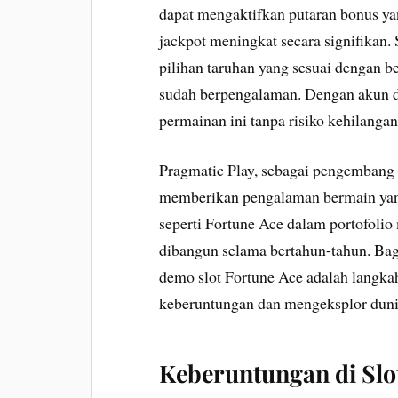
dapat mengaktifkan putaran bonus ya
jackpot meningkat secara signifikan.
pilihan taruhan yang sesuai dengan 
sudah berpengalaman. Dengan akun d
permainan ini tanpa risiko kehilangan
Pragmatic Play, sebagai pengembang 
memberikan pengalaman bermain yang 
seperti Fortune Ace dalam portofolio
dibangun selama bertahun-tahun. Ba
demo slot Fortune Ace adalah langk
keberuntungan dan mengeksplor dunia
Keberuntungan di Slo