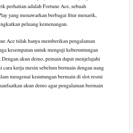
rik perhatian adalah Fortune Ace, sebuah
Play yang menawarkan berbagai fitur menarik,
ningkatkan peluang kemenangan.
une Ace tidak hanya memberikan pengalaman
juga kesempatan untuk menguji keberuntungan
. Dengan akun demo, pemain dapat menjelajahi
ami cara kerja mesin sebelum bermain dengan uang
dalam mengenai keuntungan bermain di slot resmi
manfaatkan akun demo agar pengalaman bermain