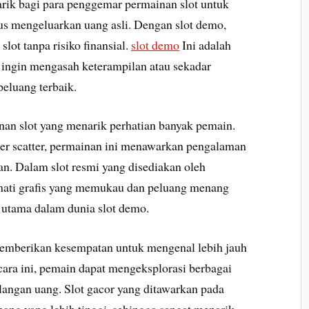
rik bagi para penggemar permainan slot untuk
us mengeluarkan uang asli. Dengan slot demo,
lot tanpa risiko finansial.
slot demo
Ini adalah
 ingin mengasah keterampilan atau sekadar
eluang terbaik.
nan slot yang menarik perhatian banyak pemain.
uper scatter, permainan ini menawarkan pengalaman
. Dalam slot resmi yang disediakan oleh
mati grafis yang memukau dan peluang menang
 utama dalam dunia slot demo.
berikan kesempatan untuk mengenal lebih jauh
ara ini, pemain dapat mengeksplorasi berbagai
hilangan uang. Slot gacor yang ditawarkan pada