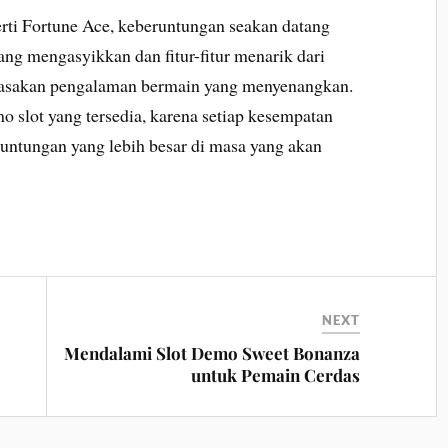
ti Fortune Ace, keberuntungan seakan datang
ang mengasyikkan dan fitur-fitur menarik dari
erasakan pengalaman bermain yang menyenangkan.
 slot yang tersedia, karena setiap kesempatan
ntungan yang lebih besar di masa yang akan
NEXT
Mendalami Slot Demo Sweet Bonanza
untuk Pemain Cerdas