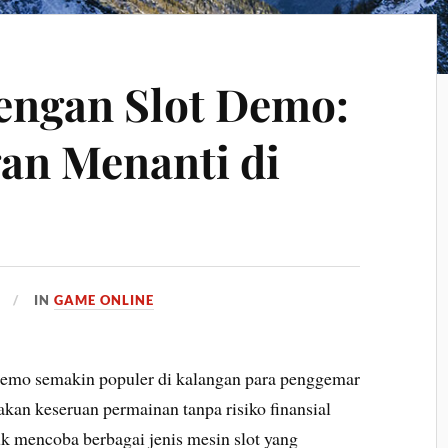
engan Slot Demo:
an Menanti di
IN
GAME ONLINE
demo semakin populer di kalangan para penggemar
kan keseruan permainan tanpa risiko finansial
k mencoba berbagai jenis mesin slot yang