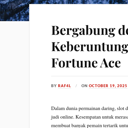
Bergabung d
Keberuntung
Fortune Ace
BY
RAF4L
ON
OCTOBER 19, 2025
Dalam dunia permainan daring, slot 
judi online. Kesempatan untuk merasa
membuat banyak pemain tertarik untu