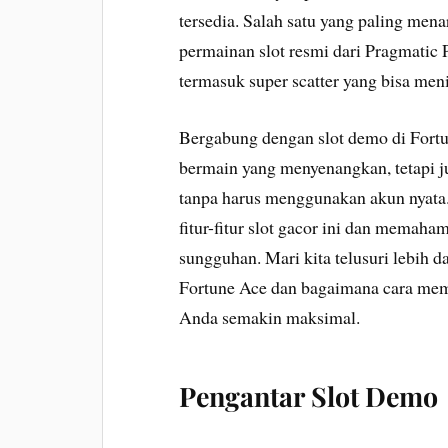
tersedia. Salah satu yang paling mena
permainan slot resmi dari Pragmatic 
termasuk super scatter yang bisa me
Bergabung dengan slot demo di Fort
bermain yang menyenangkan, tetapi 
tanpa harus menggunakan akun nyata
fitur-fitur slot gacor ini dan memah
sungguhan. Mari kita telusuri lebih 
Fortune Ace dan bagaimana cara me
Anda semakin maksimal.
Pengantar Slot Demo