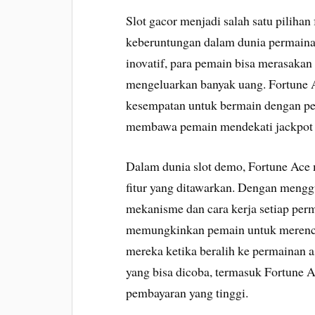
Slot gacor menjadi salah satu pilihan
keberuntungan dalam dunia permaina
inovatif, para pemain bisa merasakan 
mengeluarkan banyak uang. Fortune A
kesempatan untuk bermain dengan pel
membawa pemain mendekati jackpot 
Dalam dunia slot demo, Fortune Ac
fitur yang ditawarkan. Dengan men
mekanisme dan cara kerja setiap perm
memungkinkan pemain untuk merenca
mereka ketika beralih ke permainan a
yang bisa dicoba, termasuk Fortune A
pembayaran yang tinggi.