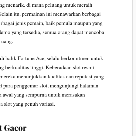
ng menarik, di mana peluang untuk meraih
 Selain itu, permainan ini menawarkan berbagai
berbagai jenis pemain, baik pemula maupun yang
emo yang tersedia, semua orang dapat mencoba
 uang.
di balik Fortune Ace, selalu berkomitmen untuk
berkualitas tinggi. Keberadaan slot resmi
 mereka menunjukkan kualitas dan reputasi yang
gi para penggemar slot, mengunjungi halaman
ah awal yang sempurna untuk merasakan
 slot yang penuh variasi.
t Gacor