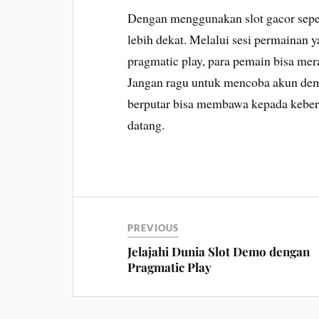
Dengan menggunakan slot gacor seper
lebih dekat. Melalui sesi permainan y
pragmatic play, para pemain bisa m
Jangan ragu untuk mencoba akun demo
berputar bisa membawa kepada keberu
datang.
PREVIOUS
Jelajahi Dunia Slot Demo dengan
Pragmatic Play