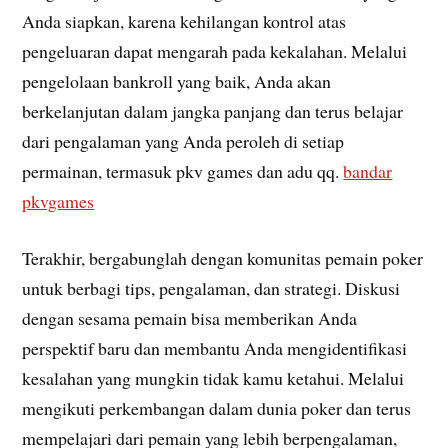
Anda siapkan, karena kehilangan kontrol atas
pengeluaran dapat mengarah pada kekalahan. Melalui
pengelolaan bankroll yang baik, Anda akan
berkelanjutan dalam jangka panjang dan terus belajar
dari pengalaman yang Anda peroleh di setiap
permainan, termasuk pkv games dan adu qq.
bandar
pkvgames
Terakhir, bergabunglah dengan komunitas pemain poker
untuk berbagi tips, pengalaman, dan strategi. Diskusi
dengan sesama pemain bisa memberikan Anda
perspektif baru dan membantu Anda mengidentifikasi
kesalahan yang mungkin tidak kamu ketahui. Melalui
mengikuti perkembangan dalam dunia poker dan terus
mempelajari dari pemain yang lebih berpengalaman,