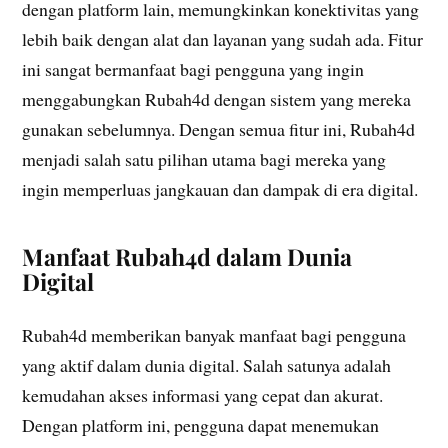
dengan platform lain, memungkinkan konektivitas yang
lebih baik dengan alat dan layanan yang sudah ada. Fitur
ini sangat bermanfaat bagi pengguna yang ingin
menggabungkan Rubah4d dengan sistem yang mereka
gunakan sebelumnya. Dengan semua fitur ini, Rubah4d
menjadi salah satu pilihan utama bagi mereka yang
ingin memperluas jangkauan dan dampak di era digital.
Manfaat Rubah4d dalam Dunia
Digital
Rubah4d memberikan banyak manfaat bagi pengguna
yang aktif dalam dunia digital. Salah satunya adalah
kemudahan akses informasi yang cepat dan akurat.
Dengan platform ini, pengguna dapat menemukan