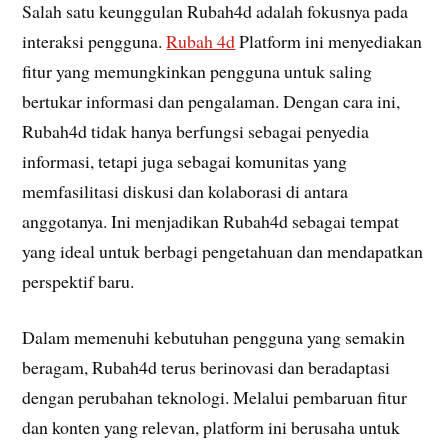
Salah satu keunggulan Rubah4d adalah fokusnya pada
interaksi pengguna.
Rubah 4d
Platform ini menyediakan
fitur yang memungkinkan pengguna untuk saling
bertukar informasi dan pengalaman. Dengan cara ini,
Rubah4d tidak hanya berfungsi sebagai penyedia
informasi, tetapi juga sebagai komunitas yang
memfasilitasi diskusi dan kolaborasi di antara
anggotanya. Ini menjadikan Rubah4d sebagai tempat
yang ideal untuk berbagi pengetahuan dan mendapatkan
perspektif baru.
Dalam memenuhi kebutuhan pengguna yang semakin
beragam, Rubah4d terus berinovasi dan beradaptasi
dengan perubahan teknologi. Melalui pembaruan fitur
dan konten yang relevan, platform ini berusaha untuk