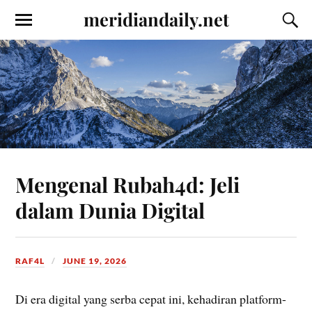
meridiandaily.net
Mengenal Rubah4d: Jeli
dalam Dunia Digital
RAF4L
JUNE 19, 2026
Di era digital yang serba cepat ini, kehadiran platform-