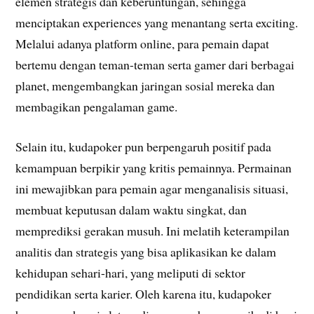
elemen strategis dan keberuntungan, sehingga
menciptakan experiences yang menantang serta exciting.
Melalui adanya platform online, para pemain dapat
bertemu dengan teman-teman serta gamer dari berbagai
planet, mengembangkan jaringan sosial mereka dan
membagikan pengalaman game.
Selain itu, kudapoker pun berpengaruh positif pada
kemampuan berpikir yang kritis pemainnya. Permainan
ini mewajibkan para pemain agar menganalisis situasi,
membuat keputusan dalam waktu singkat, dan
memprediksi gerakan musuh. Ini melatih keterampilan
analitis dan strategis yang bisa aplikasikan ke dalam
kehidupan sehari-hari, yang meliputi di sektor
pendidikan serta karier. Oleh karena itu, kudapoker