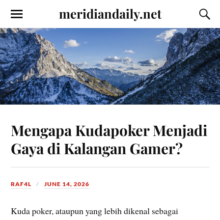
meridiandaily.net
Mengapa Kudapoker Menjadi
Gaya di Kalangan Gamer?
RAF4L
JUNE 14, 2026
Kuda poker, ataupun yang lebih dikenal sebagai