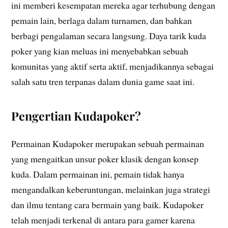
ini memberi kesempatan mereka agar terhubung dengan
pemain lain, berlaga dalam turnamen, dan bahkan
berbagi pengalaman secara langsung. Daya tarik kuda
poker yang kian meluas ini menyebabkan sebuah
komunitas yang aktif serta aktif, menjadikannya sebagai
salah satu tren terpanas dalam dunia game saat ini.
Pengertian Kudapoker?
Permainan Kudapoker merupakan sebuah permainan
yang mengaitkan unsur poker klasik dengan konsep
kuda. Dalam permainan ini, pemain tidak hanya
mengandalkan keberuntungan, melainkan juga strategi
dan ilmu tentang cara bermain yang baik. Kudapoker
telah menjadi terkenal di antara para gamer karena