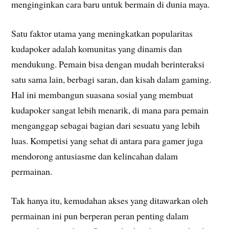
menginginkan cara baru untuk bermain di dunia maya.
Satu faktor utama yang meningkatkan popularitas
kudapoker adalah komunitas yang dinamis dan
mendukung. Pemain bisa dengan mudah berinteraksi
satu sama lain, berbagi saran, dan kisah dalam gaming.
Hal ini membangun suasana sosial yang membuat
kudapoker sangat lebih menarik, di mana para pemain
menganggap sebagai bagian dari sesuatu yang lebih
luas. Kompetisi yang sehat di antara para gamer juga
mendorong antusiasme dan kelincahan dalam
permainan.
Tak hanya itu, kemudahan akses yang ditawarkan oleh
permainan ini pun berperan peran penting dalam