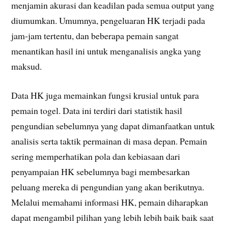
menjamin akurasi dan keadilan pada semua output yang
diumumkan. Umumnya, pengeluaran HK terjadi pada
jam-jam tertentu, dan beberapa pemain sangat
menantikan hasil ini untuk menganalisis angka yang
maksud.
Data HK juga memainkan fungsi krusial untuk para
pemain togel. Data ini terdiri dari statistik hasil
pengundian sebelumnya yang dapat dimanfaatkan untuk
analisis serta taktik permainan di masa depan. Pemain
sering memperhatikan pola dan kebiasaan dari
penyampaian HK sebelumnya bagi membesarkan
peluang mereka di pengundian yang akan berikutnya.
Melalui memahami informasi HK, pemain diharapkan
dapat mengambil pilihan yang lebih lebih baik baik saat