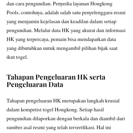
dan cara pengundian. Penyedia layanan Hongkong
Pools, contohnya, adalah salah satu penyelenggara resmi
yang menjamin kejelasan dan keadilan dalam setiap
pengundian. Melalui data HK yang akurat dan informasi
HK yang terpercaya, pemain bisa mendapatkan data
yang dibutuhkan untuk mengambil pilihan bijak saat
ikut togel.
Tahapan Pengeluaran HK serta
Pengeluaran Data
Tahapan pengeluaran HK merupakan langkah krusial
dalam kompetisi togel Hongkong. Setiap hasil
pengundian dilaporkan dengan berkala dan diambil dari
sumber asal resmi yang telah terverifikasi. Hal ini