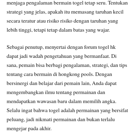
menjaga pengalaman bermain togel tetap seru. Tentukan
strategi yang jelas, apakah itu memasang taruhan kecil
secara teratur atau risiko risiko dengan taruhan yang
lebih tinggi, tetapi tetap dalam batas yang wajar.
Sebagai penutup, menyertai dengan forum togel hk
dapat jadi wadah pengetahuan yang bermanfaat. Di
sana, pemain bisa berbagi pengalaman, strategi, dan tips
tentang cara bermain di hongkong pools. Dengan
bersinergi dan belajar dari pemain lain, Anda dapat
mengembangkan ilmu tentang permainan dan
mendapatkan wawasan baru dalam memilih angka.
Selalu ingat bahwa togel adalah permainan yang bersifat
peluang, jadi nikmati permainan dan bukan terlalu
mengejar pada akhir.