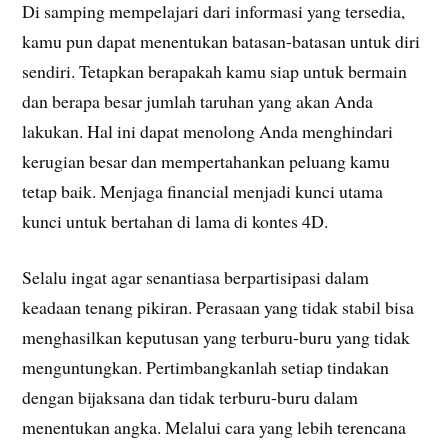
Di samping mempelajari dari informasi yang tersedia,
kamu pun dapat menentukan batasan-batasan untuk diri
sendiri. Tetapkan berapakah kamu siap untuk bermain
dan berapa besar jumlah taruhan yang akan Anda
lakukan. Hal ini dapat menolong Anda menghindari
kerugian besar dan mempertahankan peluang kamu
tetap baik. Menjaga financial menjadi kunci utama
kunci untuk bertahan di lama di kontes 4D.
Selalu ingat agar senantiasa berpartisipasi dalam
keadaan tenang pikiran. Perasaan yang tidak stabil bisa
menghasilkan keputusan yang terburu-buru yang tidak
menguntungkan. Pertimbangkanlah setiap tindakan
dengan bijaksana dan tidak terburu-buru dalam
menentukan angka. Melalui cara yang lebih terencana