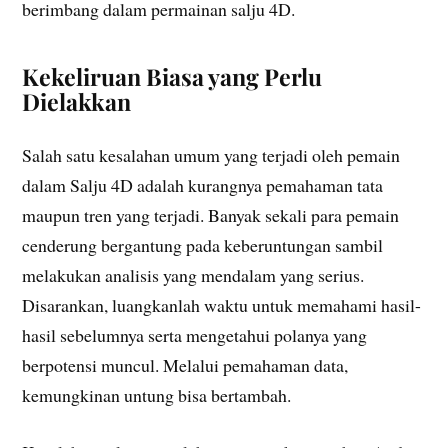
berimbang dalam permainan salju 4D.
Kekeliruan Biasa yang Perlu
Dielakkan
Salah satu kesalahan umum yang terjadi oleh pemain
dalam Salju 4D adalah kurangnya pemahaman tata
maupun tren yang terjadi. Banyak sekali para pemain
cenderung bergantung pada keberuntungan sambil
melakukan analisis yang mendalam yang serius.
Disarankan, luangkanlah waktu untuk memahami hasil-
hasil sebelumnya serta mengetahui polanya yang
berpotensi muncul. Melalui pemahaman data,
kemungkinan untung bisa bertambah.