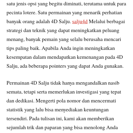
satu jenis opsi yang begitu diminati, terutama untuk para
pecinta lotere. Satu permainan yang menarik perhatian
banyak orang adalah 4D Salju.
salju4d
Melalui berbagai
strategi dan teknik yang dapat meningkatkan peluang
menang, banyak pemain yang selalu berusaha mencari
tips paling baik. Apabila Anda ingin meningkatkan
kesempatan dalam mendapatkan kemenangan pada 4D
Salju, ada beberapa pointers yang dapat Anda gunakan.
Permainan 4D Salju tidak hanya mengandalkan nasib
semata, tetapi serta memerlukan investigasi yang tepat
dan dedikasi. Mengerti pola nomor dan mencermati
statistik yang lalu bisa menyediakan keuntungan
tersendiri. Pada tulisan ini, kami akan memberikan
sejumlah trik dan paparan yang bisa menolong Anda