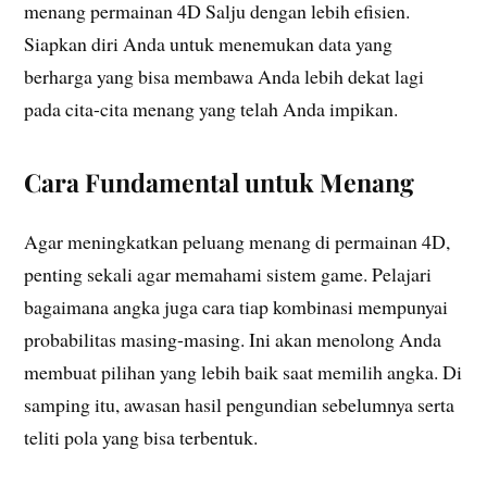
menang permainan 4D Salju dengan lebih efisien.
Siapkan diri Anda untuk menemukan data yang
berharga yang bisa membawa Anda lebih dekat lagi
pada cita-cita menang yang telah Anda impikan.
Cara Fundamental untuk Menang
Agar meningkatkan peluang menang di permainan 4D,
penting sekali agar memahami sistem game. Pelajari
bagaimana angka juga cara tiap kombinasi mempunyai
probabilitas masing-masing. Ini akan menolong Anda
membuat pilihan yang lebih baik saat memilih angka. Di
samping itu, awasan hasil pengundian sebelumnya serta
teliti pola yang bisa terbentuk.