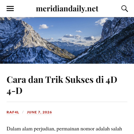
meridiandaily.net
Cara dan Trik Sukses di 4D
4-D
RAF4L
JUNE 7, 2026
Dalam alam perjudian, permainan nomor adalah salah