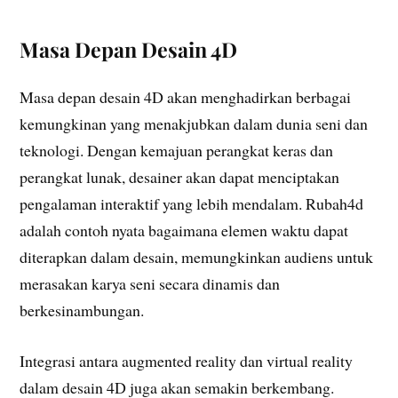
Masa Depan Desain 4D
Masa depan desain 4D akan menghadirkan berbagai
kemungkinan yang menakjubkan dalam dunia seni dan
teknologi. Dengan kemajuan perangkat keras dan
perangkat lunak, desainer akan dapat menciptakan
pengalaman interaktif yang lebih mendalam. Rubah4d
adalah contoh nyata bagaimana elemen waktu dapat
diterapkan dalam desain, memungkinkan audiens untuk
merasakan karya seni secara dinamis dan
berkesinambungan.
Integrasi antara augmented reality dan virtual reality
dalam desain 4D juga akan semakin berkembang.