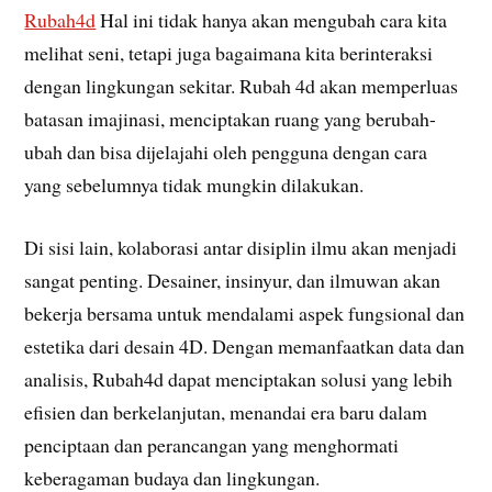
Rubah4d
Hal ini tidak hanya akan mengubah cara kita
melihat seni, tetapi juga bagaimana kita berinteraksi
dengan lingkungan sekitar. Rubah 4d akan memperluas
batasan imajinasi, menciptakan ruang yang berubah-
ubah dan bisa dijelajahi oleh pengguna dengan cara
yang sebelumnya tidak mungkin dilakukan.
Di sisi lain, kolaborasi antar disiplin ilmu akan menjadi
sangat penting. Desainer, insinyur, dan ilmuwan akan
bekerja bersama untuk mendalami aspek fungsional dan
estetika dari desain 4D. Dengan memanfaatkan data dan
analisis, Rubah4d dapat menciptakan solusi yang lebih
efisien dan berkelanjutan, menandai era baru dalam
penciptaan dan perancangan yang menghormati
keberagaman budaya dan lingkungan.