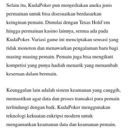
Selain itu, KudaPoker pun menyediakan aneka jenis
permainan untuk bisa disesuaikan berdasarkan
keinginan pemain. Dimulai dengan Texas Hold’em
hingga permainan kasino lainnya, semua ada pada
KudaPoker. Variasi game ini menciptakan sensasi yang
tidak monoton dan menawarkan pengalaman baru bagi
masing-masing pemain. Pemain juga bisa mengikuti
kompetisi yang punya hadiah menarik yang menambah
keseruan dalam bermain.
Keunggulan lain adalah sistem keamanan yang canggih,
memastikan agar data dan proses transaksi para pemain
terlindungi dengan baik. KudaPoker menggunakan
teknologi kekuatan enkripsi modern untuk
mengamankan keamanan data dan keamanan pemain.