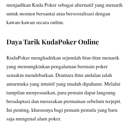
menjadikan Kuda Poker sebagai alternatif yang menarik
untuk momen bersantai atau bersosialisasi dengan
kawan-kawan secara online.
Daya Tarik KudaPoker Online
KudaPoker menghadirkan sejumlah fitur-fitur menarik
yang memungkinkan pengalaman bermain poker
semakin mendebarkan. Diantara fitur andalan ialah
antarmuka yang intuitif yang mudah dipahami. Melalui
tampilan menyesuaikan, para pemain dapat langsung
beradaptasi dan merasakan permainan sebelum terjepit.
Ini penting, khususnya bagi pemain pemula yang baru
saja mengenal alam poker.