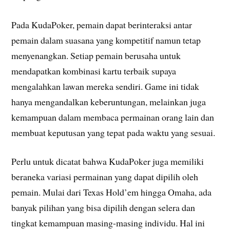
Pada KudaPoker, pemain dapat berinteraksi antar
pemain dalam suasana yang kompetitif namun tetap
menyenangkan. Setiap pemain berusaha untuk
mendapatkan kombinasi kartu terbaik supaya
mengalahkan lawan mereka sendiri. Game ini tidak
hanya mengandalkan keberuntungan, melainkan juga
kemampuan dalam membaca permainan orang lain dan
membuat keputusan yang tepat pada waktu yang sesuai.
Perlu untuk dicatat bahwa KudaPoker juga memiliki
beraneka variasi permainan yang dapat dipilih oleh
pemain. Mulai dari Texas Hold’em hingga Omaha, ada
banyak pilihan yang bisa dipilih dengan selera dan
tingkat kemampuan masing-masing individu. Hal ini