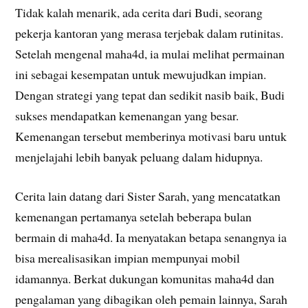
Tidak kalah menarik, ada cerita dari Budi, seorang
pekerja kantoran yang merasa terjebak dalam rutinitas.
Setelah mengenal maha4d, ia mulai melihat permainan
ini sebagai kesempatan untuk mewujudkan impian.
Dengan strategi yang tepat dan sedikit nasib baik, Budi
sukses mendapatkan kemenangan yang besar.
Kemenangan tersebut memberinya motivasi baru untuk
menjelajahi lebih banyak peluang dalam hidupnya.
Cerita lain datang dari Sister Sarah, yang mencatatkan
kemenangan pertamanya setelah beberapa bulan
bermain di maha4d. Ia menyatakan betapa senangnya ia
bisa merealisasikan impian mempunyai mobil
idamannya. Berkat dukungan komunitas maha4d dan
pengalaman yang dibagikan oleh pemain lainnya, Sarah