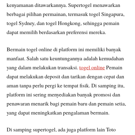
kenyamanan ditawarkannya. Supertogel menawarkan
berbagai pilihan permainan, termasuk togel Singapura,
togel Sydney, dan togel Hongkong, sehingga pemain
dapat memilih berdasarkan preferensi mereka.
Bermain togel online di platform ini memiliki banyak
manfaat. Salah satu keuntungannya adalah kemudahan
yang dalam melakukan transaksi.
togel online
Pemain
dapat melakukan deposit dan tarikan dengan cepat dan
aman tanpa perlu pergi ke tempat fisik. Di samping itu,
platform ini sering menyediakan banyak promosi dan
penawaran menarik bagi pemain baru dan pemain setia,
yang dapat meningkatkan pengalaman bermain.
Di samping supertogel, ada juga platform lain Toto