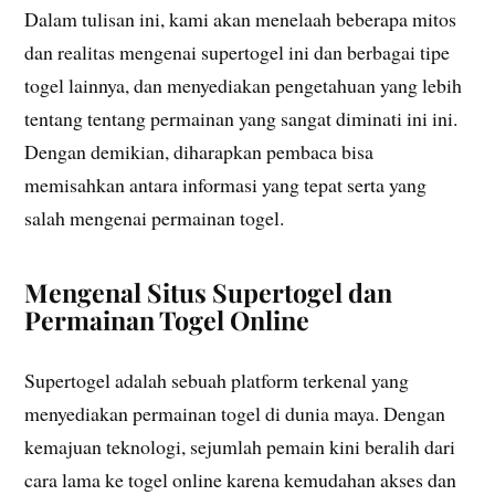
Dalam tulisan ini, kami akan menelaah beberapa mitos
dan realitas mengenai supertogel ini dan berbagai tipe
togel lainnya, dan menyediakan pengetahuan yang lebih
tentang tentang permainan yang sangat diminati ini ini.
Dengan demikian, diharapkan pembaca bisa
memisahkan antara informasi yang tepat serta yang
salah mengenai permainan togel.
Mengenal Situs Supertogel dan
Permainan Togel Online
Supertogel adalah sebuah platform terkenal yang
menyediakan permainan togel di dunia maya. Dengan
kemajuan teknologi, sejumlah pemain kini beralih dari
cara lama ke togel online karena kemudahan akses dan