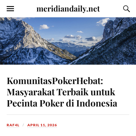
meridiandaily.net
KomunitasPokerHebat:
Masyarakat Terbaik untuk
Pecinta Poker di Indonesia
RAF4L
APRIL 11, 2026