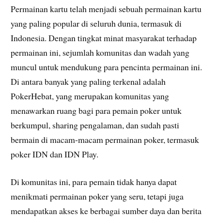
Permainan kartu telah menjadi sebuah permainan kartu
yang paling popular di seluruh dunia, termasuk di
Indonesia. Dengan tingkat minat masyarakat terhadap
permainan ini, sejumlah komunitas dan wadah yang
muncul untuk mendukung para pencinta permainan ini.
Di antara banyak yang paling terkenal adalah
PokerHebat, yang merupakan komunitas yang
menawarkan ruang bagi para pemain poker untuk
berkumpul, sharing pengalaman, dan sudah pasti
bermain di macam-macam permainan poker, termasuk
poker IDN dan IDN Play.
Di komunitas ini, para pemain tidak hanya dapat
menikmati permainan poker yang seru, tetapi juga
mendapatkan akses ke berbagai sumber daya dan berita