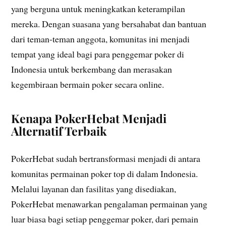
yang berguna untuk meningkatkan keterampilan
mereka. Dengan suasana yang bersahabat dan bantuan
dari teman-teman anggota, komunitas ini menjadi
tempat yang ideal bagi para penggemar poker di
Indonesia untuk berkembang dan merasakan
kegembiraan bermain poker secara online.
Kenapa PokerHebat Menjadi
Alternatif Terbaik
PokerHebat sudah bertransformasi menjadi di antara
komunitas permainan poker top di dalam Indonesia.
Melalui layanan dan fasilitas yang disediakan,
PokerHebat menawarkan pengalaman permainan yang
luar biasa bagi setiap penggemar poker, dari pemain