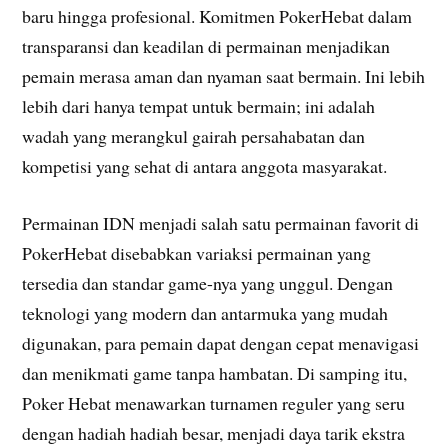
baru hingga profesional. Komitmen PokerHebat dalam
transparansi dan keadilan di permainan menjadikan
pemain merasa aman dan nyaman saat bermain. Ini lebih
lebih dari hanya tempat untuk bermain; ini adalah
wadah yang merangkul gairah persahabatan dan
kompetisi yang sehat di antara anggota masyarakat.
Permainan IDN menjadi salah satu permainan favorit di
PokerHebat disebabkan variaksi permainan yang
tersedia dan standar game-nya yang unggul. Dengan
teknologi yang modern dan antarmuka yang mudah
digunakan, para pemain dapat dengan cepat menavigasi
dan menikmati game tanpa hambatan. Di samping itu,
Poker Hebat menawarkan turnamen reguler yang seru
dengan hadiah hadiah besar, menjadi daya tarik ekstra