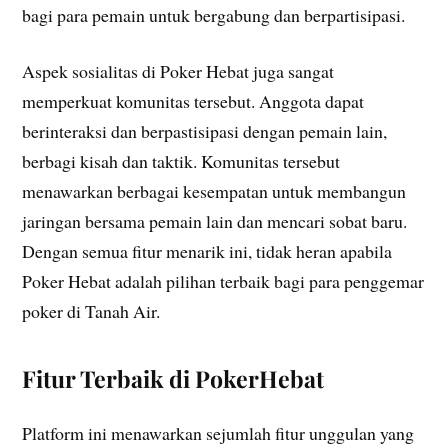
bagi para pemain untuk bergabung dan berpartisipasi.
Aspek sosialitas di Poker Hebat juga sangat
memperkuat komunitas tersebut. Anggota dapat
berinteraksi dan berpastisipasi dengan pemain lain,
berbagi kisah dan taktik. Komunitas tersebut
menawarkan berbagai kesempatan untuk membangun
jaringan bersama pemain lain dan mencari sobat baru.
Dengan semua fitur menarik ini, tidak heran apabila
Poker Hebat adalah pilihan terbaik bagi para penggemar
poker di Tanah Air.
Fitur Terbaik di PokerHebat
Platform ini menawarkan sejumlah fitur unggulan yang