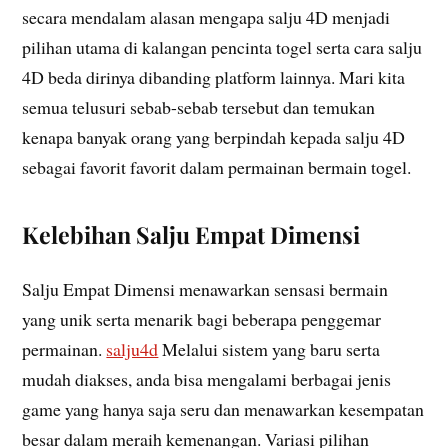
secara mendalam alasan mengapa salju 4D menjadi
pilihan utama di kalangan pencinta togel serta cara salju
4D beda dirinya dibanding platform lainnya. Mari kita
semua telusuri sebab-sebab tersebut dan temukan
kenapa banyak orang yang berpindah kepada salju 4D
sebagai favorit favorit dalam permainan bermain togel.
Kelebihan Salju Empat Dimensi
Salju Empat Dimensi menawarkan sensasi bermain
yang unik serta menarik bagi beberapa penggemar
permainan.
salju4d
Melalui sistem yang baru serta
mudah diakses, anda bisa mengalami berbagai jenis
game yang hanya saja seru dan menawarkan kesempatan
besar dalam meraih kemenangan. Variasi pilihan