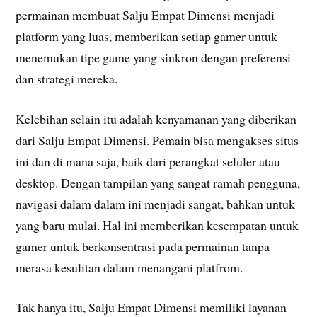
permainan membuat Salju Empat Dimensi menjadi
platform yang luas, memberikan setiap gamer untuk
menemukan tipe game yang sinkron dengan preferensi
dan strategi mereka.
Kelebihan selain itu adalah kenyamanan yang diberikan
dari Salju Empat Dimensi. Pemain bisa mengakses situs
ini dan di mana saja, baik dari perangkat seluler atau
desktop. Dengan tampilan yang sangat ramah pengguna,
navigasi dalam dalam ini menjadi sangat, bahkan untuk
yang baru mulai. Hal ini memberikan kesempatan untuk
gamer untuk berkonsentrasi pada permainan tanpa
merasa kesulitan dalam menangani platfrom.
Tak hanya itu, Salju Empat Dimensi memiliki layanan