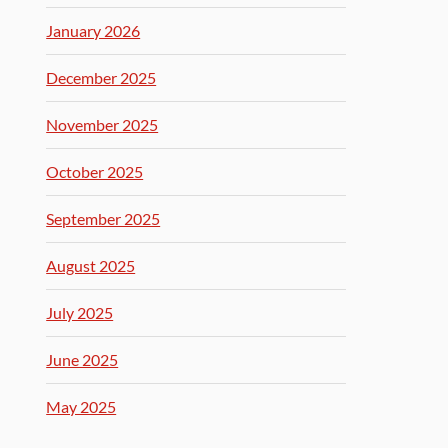
January 2026
December 2025
November 2025
October 2025
September 2025
August 2025
July 2025
June 2025
May 2025