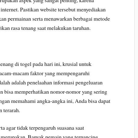
upakan aspek yang sangat penting, karena
 internet. Pastikan website tersebut menyediakan
akan permainan serta menawarkan berbagai metode
an rasa tenang saat melakukan taruhan.
ng di togel pada hari ini, krusial untuk
rmacam-macam faktor yang mempengaruhi
dalah adalah penelaahan informasi pengeluaran
ain bisa memperhatikan nomor-nomor yang sering
engan memahami angka-angka ini, Anda bisa dapat
 terarah.
ta agar tidak terpengaruh suasana saat
merupakan. Banyak pemain yang terpancing