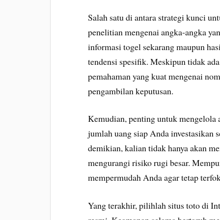
Salah satu di antara strategi kunci u
penelitian mengenai angka-angka yan
informasi togel sekarang maupun has
tendensi spesifik. Meskipun tidak ada
pemahaman yang kuat mengenai nomor
pengambilan keputusan.
Kemudian, penting untuk mengelola 
jumlah uang siap Anda investasikan s
demikian, kalian tidak hanya akan me
mengurangi risiko rugi besar. Memp
mempermudah Anda agar tetap terfokus
Yang terakhir, pilihlah situs toto di I