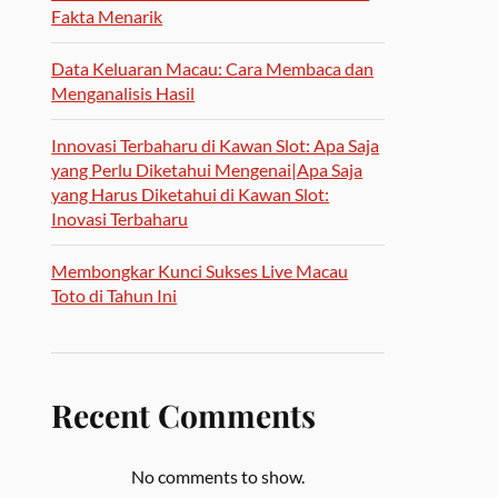
Fakta Menarik
Data Keluaran Macau: Cara Membaca dan
Menganalisis Hasil
Innovasi Terbaharu di Kawan Slot: Apa Saja
yang Perlu Diketahui Mengenai|Apa Saja
yang Harus Diketahui di Kawan Slot:
Inovasi Terbaharu
Membongkar Kunci Sukses Live Macau
Toto di Tahun Ini
Recent Comments
No comments to show.