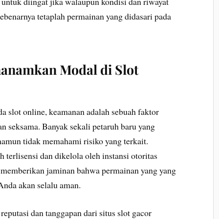
ntuk diingat jika walaupun kondisi dan riwayat
 sebenarnya tetaplah permainan yang didasari pada
anamkan Modal di Slot
a slot online, keamanan adalah sebuah faktor
an seksama. Banyak sekali petaruh baru yang
 namun tidak memahami risiko yang terkait.
 terlisensi dan dikelola oleh instansi otoritas
n memberikan jaminan bahwa permainan yang yang
 Anda akan selalu aman.
reputasi dan tanggapan dari situs slot gacor