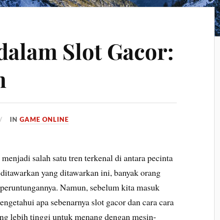
 dalam Slot Gacor:
n
IN
GAME ONLINE
 menjadi salah satu tren terkenal di antara pecinta
ditawarkan yang ditawarkan ini, banyak orang
a peruntungannya. Namun, sebelum kita masuk
engetahui apa sebenarnya slot gacor dan cara cara
ang lebih tinggi untuk menang dengan mesin-