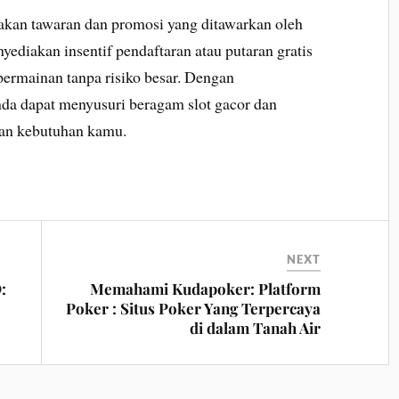
akan tawaran dan promosi yang ditawarkan oleh
nyediakan insentif pendaftaran atau putaran gratis
rmainan tanpa risiko besar. Dengan
da dapat menyusuri beragam slot gacor dan
an kebutuhan kamu.
NEXT
:
Memahami Kudapoker: Platform
Poker : Situs Poker Yang Terpercaya
di dalam Tanah Air