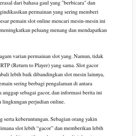
erasal dari bahasa gaul yang "berbicara" dan
mengindikasikan permainan yang sering memberi
sar pemain slot online mencari mesin-mesin ini
 meningkatkan peluang menang dan mendapatkan
ragam varian permainan slot yang. Namun, tidak
RTP (Return to Player) yang sama. Slot gacor
li lebih baik dibandingkan slot mesin lainnya,
emain sering berbagi pengalaman di antara
nggap sebagai gacor, dan informasi berita ini
lingkungan perjudian online.
ing serta keberuntungan. Sebagian orang yakin
dimana slot lebih “gacor” dan memberikan lebih