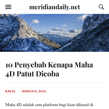
meridiandaily.net
10 Penyebab Kenapa Maha
4D Patut Dicoba
RAF4L
MARCH 8, 2026
Maha 4D adalah satu platform bagi kian dikenal di