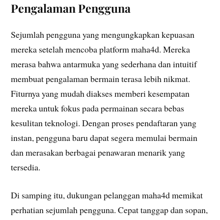
Pengalaman Pengguna
Sejumlah pengguna yang mengungkapkan kepuasan
mereka setelah mencoba platform maha4d. Mereka
merasa bahwa antarmuka yang sederhana dan intuitif
membuat pengalaman bermain terasa lebih nikmat.
Fiturnya yang mudah diakses memberi kesempatan
mereka untuk fokus pada permainan secara bebas
kesulitan teknologi. Dengan proses pendaftaran yang
instan, pengguna baru dapat segera memulai bermain
dan merasakan berbagai penawaran menarik yang
tersedia.
Di samping itu, dukungan pelanggan maha4d memikat
perhatian sejumlah pengguna. Cepat tanggap dan sopan,