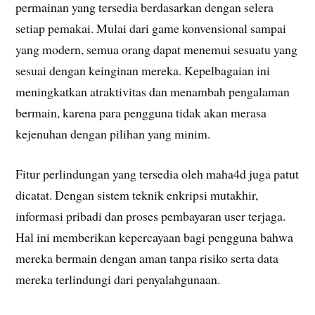
permainan yang tersedia berdasarkan dengan selera
setiap pemakai. Mulai dari game konvensional sampai
yang modern, semua orang dapat menemui sesuatu yang
sesuai dengan keinginan mereka. Kepelbagaian ini
meningkatkan atraktivitas dan menambah pengalaman
bermain, karena para pengguna tidak akan merasa
kejenuhan dengan pilihan yang minim.
Fitur perlindungan yang tersedia oleh maha4d juga patut
dicatat. Dengan sistem teknik enkripsi mutakhir,
informasi pribadi dan proses pembayaran user terjaga.
Hal ini memberikan kepercayaan bagi pengguna bahwa
mereka bermain dengan aman tanpa risiko serta data
mereka terlindungi dari penyalahgunaan.