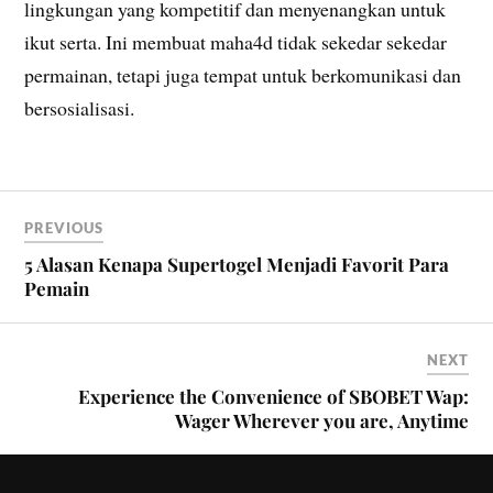
lingkungan yang kompetitif dan menyenangkan untuk
ikut serta. Ini membuat maha4d tidak sekedar sekedar
permainan, tetapi juga tempat untuk berkomunikasi dan
bersosialisasi.
PREVIOUS
5 Alasan Kenapa Supertogel Menjadi Favorit Para
Pemain
NEXT
Experience the Convenience of SBOBET Wap:
Wager Wherever you are, Anytime