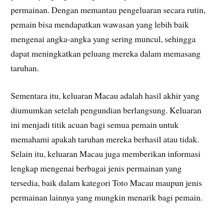
permainan. Dengan memantau pengeluaran secara rutin,
pemain bisa mendapatkan wawasan yang lebih baik
mengenai angka-angka yang sering muncul, sehingga
dapat meningkatkan peluang mereka dalam memasang
taruhan.
Sementara itu, keluaran Macau adalah hasil akhir yang
diumumkan setelah pengundian berlangsung. Keluaran
ini menjadi titik acuan bagi semua pemain untuk
memahami apakah taruhan mereka berhasil atau tidak.
Selain itu, keluaran Macau juga memberikan informasi
lengkap mengenai berbagai jenis permainan yang
tersedia, baik dalam kategori Toto Macau maupun jenis
permainan lainnya yang mungkin menarik bagi pemain.