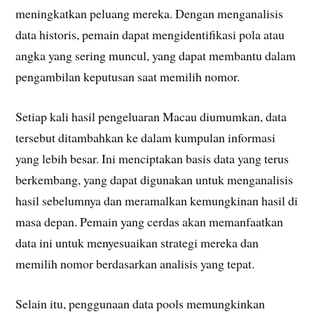
meningkatkan peluang mereka. Dengan menganalisis
data historis, pemain dapat mengidentifikasi pola atau
angka yang sering muncul, yang dapat membantu dalam
pengambilan keputusan saat memilih nomor.
Setiap kali hasil pengeluaran Macau diumumkan, data
tersebut ditambahkan ke dalam kumpulan informasi
yang lebih besar. Ini menciptakan basis data yang terus
berkembang, yang dapat digunakan untuk menganalisis
hasil sebelumnya dan meramalkan kemungkinan hasil di
masa depan. Pemain yang cerdas akan memanfaatkan
data ini untuk menyesuaikan strategi mereka dan
memilih nomor berdasarkan analisis yang tepat.
Selain itu, penggunaan data pools memungkinkan