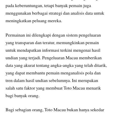
pada keberuntungan, tetapi banyak pemain juga
menggunakan berbagai strategi dan analisis data untuk
meningkatkan peluang mereka.
Permainan ini dilengkapi dengan sistem pengeluaran
yang transparan dan teratur, memungkinkan pemain
untuk mendapatkan informasi terkini mengenai hasil
undian yang terjadi. Pengeluaran Macau memberikan
data yang akurat tentang angka-angka yang telah ditarik,
yang dapat membantu pemain menganalisis pola dan
tren dalam hasil undian sebelumnya. Ini merupakan
salah satu faktor yang membuat Toto Macau menarik
bagi banyak orang.
Bagi sebagian orang, Toto Macau bukan hanya sekedar