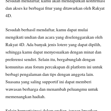
Sesudah mendaftar, kamu akan mendapatkan konfirmasi
dan akses ke berbagai fitur yang ditawarkan oleh Rakyat
4D.
Sesudah berhasil mendaftar, kamu dapat mulai
mengikuti undian dan acara yang diselenggarakan oleh
Rakyat 4D. Ada banyak jenis lotere yang dapat dipilih,
sehingga kamu dapat menyesuaikan dengan minat dan
preferensi sendiri. Selain itu, bergabunglah dengan
komunitas atau forum percakapan di platform ini untuk
berbagi pengalaman dan tips dengan anggota lain.
Suasana yang saling supportif ini dapat memberi
wawasan berharga dan menambah peluangmu untuk
memenangkan hadiah.
Selain berpartisipasi dalam undian, jangan lewatkan