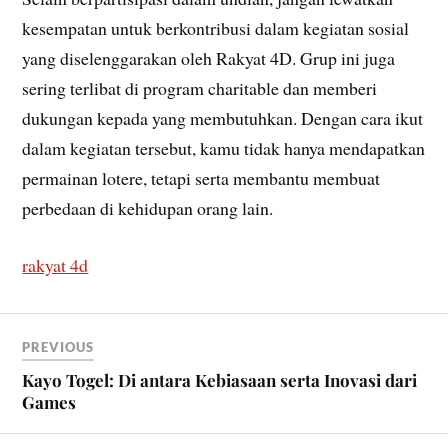
kesempatan untuk berkontribusi dalam kegiatan sosial
yang diselenggarakan oleh Rakyat 4D. Grup ini juga
sering terlibat di program charitable dan memberi
dukungan kepada yang membutuhkan. Dengan cara ikut
dalam kegiatan tersebut, kamu tidak hanya mendapatkan
permainan lotere, tetapi serta membantu membuat
perbedaan di kehidupan orang lain.
rakyat 4d
PREVIOUS
Kayo Togel: Di antara Kebiasaan serta Inovasi dari
Games