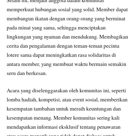
memperkuat hubungan sosial yang solid. Member dapat
membangun ikatan dengan orang-orang yang berminat
pada minat yang sama, sehingga menciptakan
lingkungan yang nyaman dan mendukung. Membagikan
cerita dan pengalaman dengan teman-teman pecinta
lotere sama dapat meningkatkan rasa solidaritas di
antara member, yang membuat waktu bermain semakin
seru dan berkesan.
Acara yang diselenggarakan oleh komunitas ini, seperti
lomba hadiah, kompetisi, atau event sosial, memberikan
kesempatan tambahan untuk meraih keuntungan dan
kesempatan menang. Member komunitas sering kali
mendapatkan informasi eksklusif tentang penawaran
atau acara menarik yang tidak dapat diakses untuk