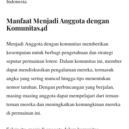
Indonesia.
Manfaat Menjadi Anggota dengan
Komunitas4d
Menjadi Anggota dengan komunitas memberikan
kesempatan untuk berbagi pengetahuan dan strategi
seputar permainan lotere. Dalam komunitas ini, member
dapat mendiskusikan pengalaman mereka, termasuk
angka yang sering muncul hingga tips menentukan
nomor taruhan. Dengan perbincangan yang berjalan,
masing-masing anggota dapat mempelajari dari teman-
teman mereka dan meningkatkan kemungkinan mereka
di permainan ini.
Selain itu, menjadi anggota dalam komunitas