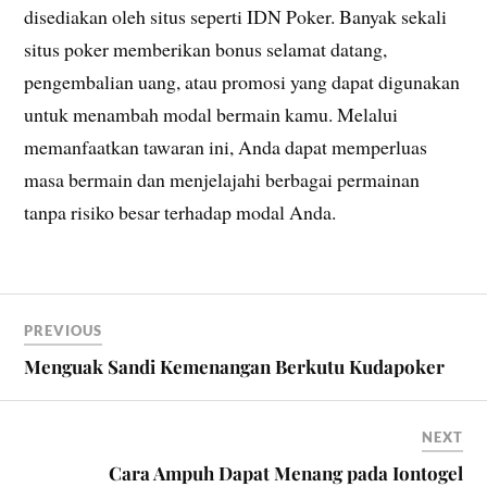
disediakan oleh situs seperti IDN Poker. Banyak sekali
situs poker memberikan bonus selamat datang,
pengembalian uang, atau promosi yang dapat digunakan
untuk menambah modal bermain kamu. Melalui
memanfaatkan tawaran ini, Anda dapat memperluas
masa bermain dan menjelajahi berbagai permainan
tanpa risiko besar terhadap modal Anda.
PREVIOUS
Menguak Sandi Kemenangan Berkutu Kudapoker
NEXT
Cara Ampuh Dapat Menang pada Iontogel