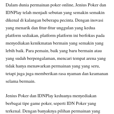
Dalam dunia permainan poker online, Jenius Poker dan
IDNPlay telah menjadi sebutan yang semakin semakin
dikenal di kalangan beberapa pecinta. Dengan inovasi
yang menarik dan fitur-fitur unggulan yang kedua
platform sediakan, platform platform ini berfokus pada
menyediakan kenikmatan bermain yang semakin yang
lebih baik. Para pemain, baik yang baru bermain atau
yang sudah berpengalaman, mencari tempat arena yang
tidak hanya menawarkan permainan yang yang seru,
tetapi juga juga memberikan rasa nyaman dan keamanan
selama bermain.
Jenius Poker dan IDNPlay keduanya menyediakan
berbagai tipe game poker, seperti IDN Poker yang
terkenal. Dengan banyaknya pilihan permainan yang