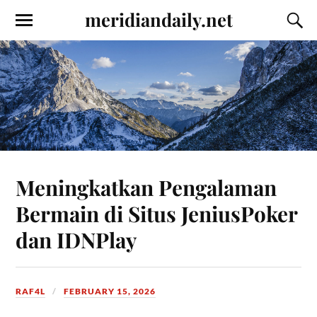
meridiandaily.net
Meningkatkan Pengalaman
Bermain di Situs JeniusPoker
dan IDNPlay
RAF4L
FEBRUARY 15, 2026