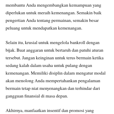
membantu Anda mengembangkan kemampuan yang
diperlukan untuk meraih kemenangan. Semakin baik
pengertian Anda tentang permainan, semakin besar
peluang untuk mendapatkan kemenangan.
Selain itu, krusial untuk mengelola bankroll dengan
bijak. Buat anggaran untuk bertaruh dan patuhi aturan
tersebut. Jangan keinginan untuk terus bermain ketika
sedang kalah dalam usaha untuk pulang dengan
kemenangan. Memiliki disiplin dalam mengatur modal
akan menolong Anda mempertahankan pengalaman
bermain tetap niat menyenangkan dan terhindar dari
gangguan finansial di masa depan.
Akhirnya, manfaatkan insentif dan promosi yang