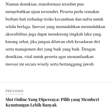
Namun demikian, transformasi tersebut pun
menyebabkan ujian tersendiri. Peserta perlu semakin
berhati-hati terhadap risiko kecanduan dan nafsu untuk
selalu berlaga. Inovasi yang memudahkan memudahkan
aksesibilitas juga dapat mendorong tingkah laku yang
kurang sehat, jika jangan dilawan oleh kesadaran diri
serta manajemen diri yang baik yang baik. Dengan
demikian, vital untuk peserta agar memanfaatkan
inovasi ini secara wisely serta bertanggung jawab.
PREVIOUS
Slot Online Yang Dipercaya: Pilih yang Memberi
Keuntungan Lebih Banyak