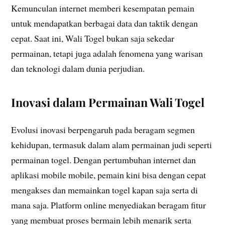
Kemunculan internet memberi kesempatan pemain
untuk mendapatkan berbagai data dan taktik dengan
cepat. Saat ini, Wali Togel bukan saja sekedar
permainan, tetapi juga adalah fenomena yang warisan
dan teknologi dalam dunia perjudian.
Inovasi dalam Permainan Wali Togel
Evolusi inovasi berpengaruh pada beragam segmen
kehidupan, termasuk dalam alam permainan judi seperti
permainan togel. Dengan pertumbuhan internet dan
aplikasi mobile mobile, pemain kini bisa dengan cepat
mengakses dan memainkan togel kapan saja serta di
mana saja. Platform online menyediakan beragam fitur
yang membuat proses bermain lebih menarik serta