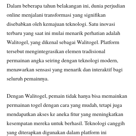
Dalam beberapa tahun belakangan ini, dunia perjudian
online menjalani transformasi yang signifikan
disebabkan oleh kemajuan teknologi. Satu inovasi
terbaru yang saat ini mulai menarik perhatian adalah
Walitogel, yang dikenal sebagai Walitogel. Platform
tersebut mengintegrasikan elemen tradisional
permainan angka seiring dengan teknologi modern,
menawarkan sensasi yang menarik dan interaktif bagi
seluruh pemainnya.
Dengan Walitogel, pemain tidak hanya bisa memainkan
permainan togel dengan cara yang mudah, tetapi juga
mendapatkan akses ke aneka fitur yang meningkatkan
kesempatan mereka untuk berhasil. Teknologi canggih
yang diterapkan digunakan dalam platform ini