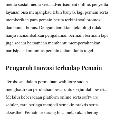
media sosial media serta advertisement online, penyedia
layanan bisa menjangkau lebih banyak lagi pemain serta
memberikan para pemain berita terkini soal promosi
dan bonus-bonus. Dengan demikian, teknologi tidak
hanya menambahkan pengalaman bermain bermain tapi
juga secara bersamaan membantu mempertahankan
partisipasi komunitas pemain dalam dunia togel.
Pengaruh Inovasi terhadap Pemain
Terobosan dalam permainan wali lotre sudah
menghadirkan perubahan besar untuk sejumlah peserta.
Melalui keberadaan platform online serta software
seluler, cara berlaga menjadi semakin praktis serta
aksesibel. Pemain sekarang bisa melakukan beting