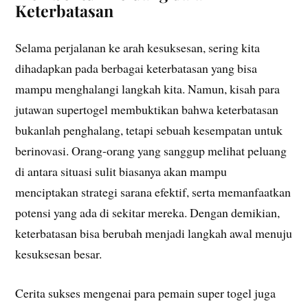
Keterbatasan
Selama perjalanan ke arah kesuksesan, sering kita
dihadapkan pada berbagai keterbatasan yang bisa
mampu menghalangi langkah kita. Namun, kisah para
jutawan supertogel membuktikan bahwa keterbatasan
bukanlah penghalang, tetapi sebuah kesempatan untuk
berinovasi. Orang-orang yang sanggup melihat peluang
di antara situasi sulit biasanya akan mampu
menciptakan strategi sarana efektif, serta memanfaatkan
potensi yang ada di sekitar mereka. Dengan demikian,
keterbatasan bisa berubah menjadi langkah awal menuju
kesuksesan besar.
Cerita sukses mengenai para pemain super togel juga