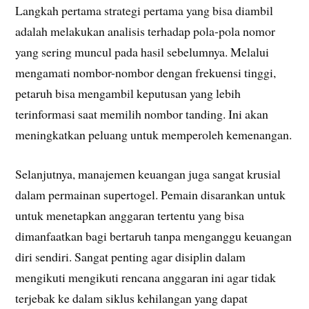
Langkah pertama strategi pertama yang bisa diambil
adalah melakukan analisis terhadap pola-pola nomor
yang sering muncul pada hasil sebelumnya. Melalui
mengamati nombor-nombor dengan frekuensi tinggi,
petaruh bisa mengambil keputusan yang lebih
terinformasi saat memilih nombor tanding. Ini akan
meningkatkan peluang untuk memperoleh kemenangan.
Selanjutnya, manajemen keuangan juga sangat krusial
dalam permainan supertogel. Pemain disarankan untuk
untuk menetapkan anggaran tertentu yang bisa
dimanfaatkan bagi bertaruh tanpa menganggu keuangan
diri sendiri. Sangat penting agar disiplin dalam
mengikuti mengikuti rencana anggaran ini agar tidak
terjebak ke dalam siklus kehilangan yang dapat