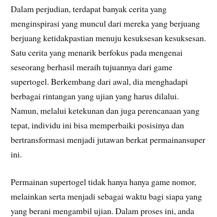
Dalam perjudian, terdapat banyak cerita yang
menginspirasi yang muncul dari mereka yang berjuang
berjuang ketidakpastian menuju kesuksesan kesuksesan.
Satu cerita yang menarik berfokus pada mengenai
seseorang berhasil meraih tujuannya dari game
supertogel. Berkembang dari awal, dia menghadapi
berbagai rintangan yang ujian yang harus dilalui.
Namun, melalui ketekunan dan juga perencanaan yang
tepat, individu ini bisa memperbaiki posisinya dan
bertransformasi menjadi jutawan berkat permainansuper
ini.
Permainan supertogel tidak hanya hanya game nomor,
melainkan serta menjadi sebagai waktu bagi siapa yang
yang berani mengambil ujian. Dalam proses ini, anda