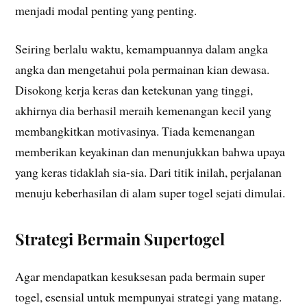
menjadi modal penting yang penting.
Seiring berlalu waktu, kemampuannya dalam angka
angka dan mengetahui pola permainan kian dewasa.
Disokong kerja keras dan ketekunan yang tinggi,
akhirnya dia berhasil meraih kemenangan kecil yang
membangkitkan motivasinya. Tiada kemenangan
memberikan keyakinan dan menunjukkan bahwa upaya
yang keras tidaklah sia-sia. Dari titik inilah, perjalanan
menuju keberhasilan di alam super togel sejati dimulai.
Strategi Bermain Supertogel
Agar mendapatkan kesuksesan pada bermain super
togel, esensial untuk mempunyai strategi yang matang.