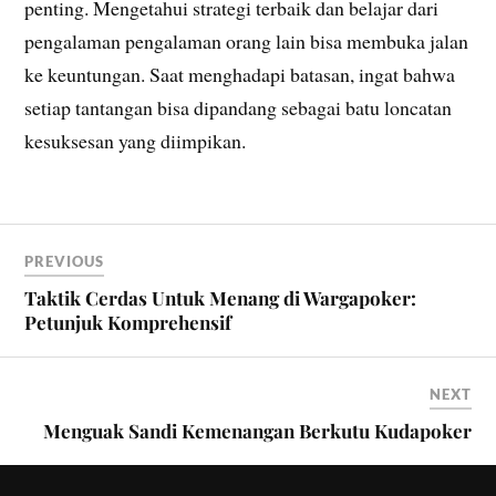
penting. Mengetahui strategi terbaik dan belajar dari
pengalaman pengalaman orang lain bisa membuka jalan
ke keuntungan. Saat menghadapi batasan, ingat bahwa
setiap tantangan bisa dipandang sebagai batu loncatan
kesuksesan yang diimpikan.
PREVIOUS
Taktik Cerdas Untuk Menang di Wargapoker:
Petunjuk Komprehensif
NEXT
Menguak Sandi Kemenangan Berkutu Kudapoker