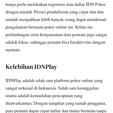
hanya perlu melakukan registrasi atau daftar IDN Poker
dengan mudah. Proses pendaftaran yang cepat dan dan
mudah menjadikan lebih banyak orang dapat menikmati
pengalaman bermain poker online ini. Selain itu,
perlindungan serta kenyamanan data pemain juga sangat
adalah fokus, sehingga pemain bisa beraktivitas dengan
nyaman.
Kelebihan IDNPlay
IDNPlay adalah salah satu platform poker online yang
sangat terkenal di Indonesia. Salah satu keunggulan
utama adalah kemudahan pencapaian yang
ditawarkannya. Dengan tampilan yang ramah pengguna,
para pemain dapat cepat daftar dan mulai bermain tanpa