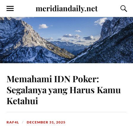
meridiandaily.net
Memahami IDN Poker:
Segalanya yang Harus Kamu
Ketahui
RAF4L
DECEMBER 31, 2025