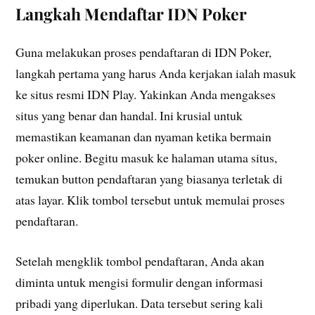
Langkah Mendaftar IDN Poker
Guna melakukan proses pendaftaran di IDN Poker,
langkah pertama yang harus Anda kerjakan ialah masuk
ke situs resmi IDN Play. Yakinkan Anda mengakses
situs yang benar dan handal. Ini krusial untuk
memastikan keamanan dan nyaman ketika bermain
poker online. Begitu masuk ke halaman utama situs,
temukan button pendaftaran yang biasanya terletak di
atas layar. Klik tombol tersebut untuk memulai proses
pendaftaran.
Setelah mengklik tombol pendaftaran, Anda akan
diminta untuk mengisi formulir dengan informasi
pribadi yang diperlukan. Data tersebut sering kali