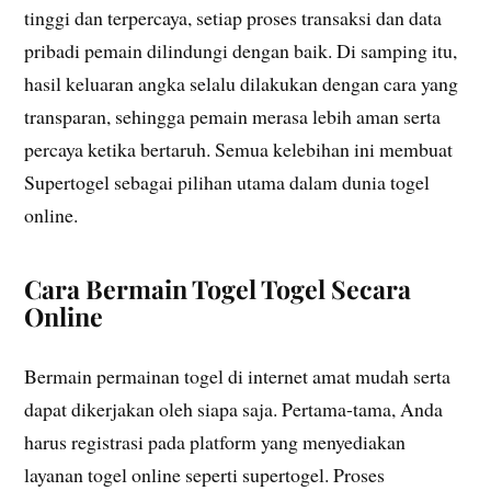
tinggi dan terpercaya, setiap proses transaksi dan data
pribadi pemain dilindungi dengan baik. Di samping itu,
hasil keluaran angka selalu dilakukan dengan cara yang
transparan, sehingga pemain merasa lebih aman serta
percaya ketika bertaruh. Semua kelebihan ini membuat
Supertogel sebagai pilihan utama dalam dunia togel
online.
Cara Bermain Togel Togel Secara
Online
Bermain permainan togel di internet amat mudah serta
dapat dikerjakan oleh siapa saja. Pertama-tama, Anda
harus registrasi pada platform yang menyediakan
layanan togel online seperti supertogel. Proses