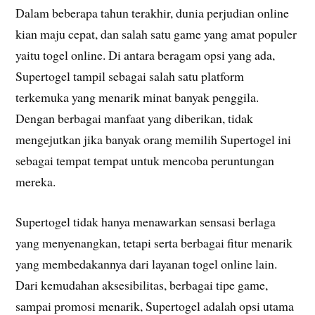
Dalam beberapa tahun terakhir, dunia perjudian online
kian maju cepat, dan salah satu game yang amat populer
yaitu togel online. Di antara beragam opsi yang ada,
Supertogel tampil sebagai salah satu platform
terkemuka yang menarik minat banyak penggila.
Dengan berbagai manfaat yang diberikan, tidak
mengejutkan jika banyak orang memilih Supertogel ini
sebagai tempat tempat untuk mencoba peruntungan
mereka.
Supertogel tidak hanya menawarkan sensasi berlaga
yang menyenangkan, tetapi serta berbagai fitur menarik
yang membedakannya dari layanan togel online lain.
Dari kemudahan aksesibilitas, berbagai tipe game,
sampai promosi menarik, Supertogel adalah opsi utama