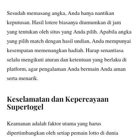
Sesudah memasang angka, Anda hanya nantikan
keputusan. Hasil lotere biasanya diumumkan di jam
yang tentukan oleh situs yang Anda pilih. Apabila angka
yang pilih match dengan hasil undian, Anda mempunyai
kesempatan memenangkan hadiah. Harap senantiasa
selalu mengikuti aturan dan ketentuan yang berlaku di
platform, agar pengalaman Anda bermain Anda aman
serta menarik.
Keselamatan dan Kepercayaan
Supertogel
Keamanan adalah faktor utama yang harus
dipertimbangkan oleh setiap pemain lotto di dunia