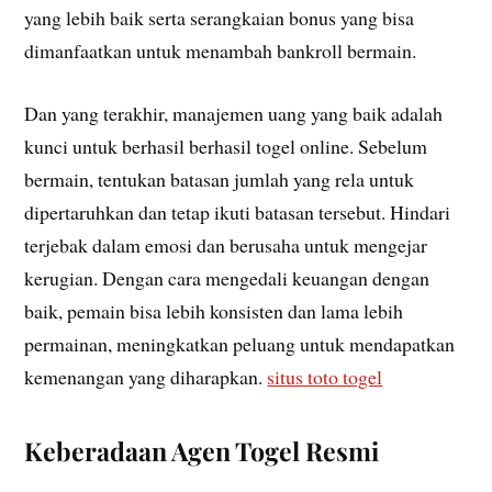
yang lebih baik serta serangkaian bonus yang bisa
dimanfaatkan untuk menambah bankroll bermain.
Dan yang terakhir, manajemen uang yang baik adalah
kunci untuk berhasil berhasil togel online. Sebelum
bermain, tentukan batasan jumlah yang rela untuk
dipertaruhkan dan tetap ikuti batasan tersebut. Hindari
terjebak dalam emosi dan berusaha untuk mengejar
kerugian. Dengan cara mengedali keuangan dengan
baik, pemain bisa lebih konsisten dan lama lebih
permainan, meningkatkan peluang untuk mendapatkan
kemenangan yang diharapkan.
situs toto togel
Keberadaan Agen Togel Resmi