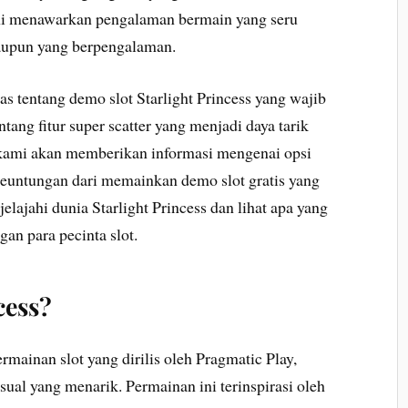
ni menawarkan pengalaman bermain yang seru
aupun yang berpengalaman.
as tentang demo slot Starlight Princess yang wajib
ang fitur super scatter yang menjadi daya tarik
, kami akan memberikan informasi mengenai opsi
keuntungan dari memainkan demo slot gratis yang
jelajahi dunia Starlight Princess dan lihat apa yang
an para pecinta slot.
cess?
ermainan slot yang dirilis oleh Pragmatic Play,
sual yang menarik. Permainan ini terinspirasi oleh