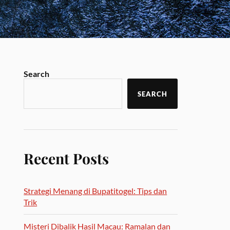
Search
SEARCH
Recent Posts
Strategi Menang di Bupatitogel: Tips dan
Trik
Misteri Dibalik Hasil Macau: Ramalan dan