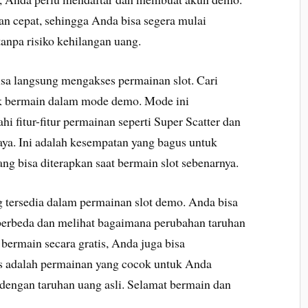
an cepat, sehingga Anda bisa segera mulai
anpa risiko kehilangan uang.
sa langsung mengakses permainan slot. Cari
tuk bermain dalam mode demo. Mode ini
fitur-fitur permainan seperti Super Scatter dan
aya. Ini adalah kesempatan yang bagus untuk
g bisa diterapkan saat bermain slot sebenarnya.
g tersedia dalam permainan slot demo. Anda bisa
berbeda dan melihat bagaimana perubahan taruhan
rmain secara gratis, Anda juga bisa
ss adalah permainan yang cocok untuk Anda
engan taruhan uang asli. Selamat bermain dan