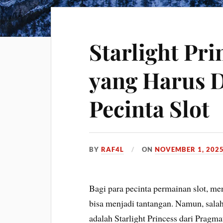
Starlight Pri
yang Harus D
Pecinta Slot
BY
RAF4L
ON
NOVEMBER 1, 202
Bagi para pecinta permainan slot, 
bisa menjadi tantangan. Namun, salah 
adalah Starlight Princess dari Pragm