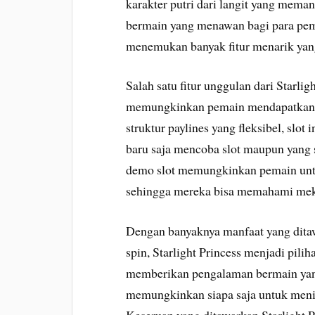
karakter putri dari langit yang mem
bermain yang menawan bagi para pem
menemukan banyak fitur menarik yan
Salah satu fitur unggulan dari Starlig
memungkinkan pemain mendapatkan bo
struktur paylines yang fleksibel, slo
baru saja mencoba slot maupun yang s
demo slot memungkinkan pemain untu
sehingga mereka bisa memahami meka
Dengan banyaknya manfaat yang ditawa
spin, Starlight Princess menjadi pilih
memberikan pengalaman bermain yang
memungkinkan siapa saja untuk menik