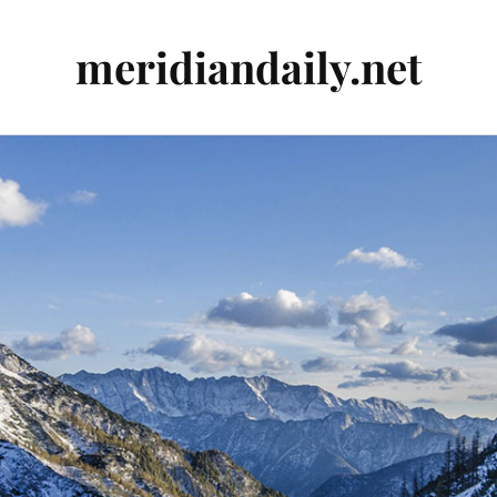
meridiandaily.net