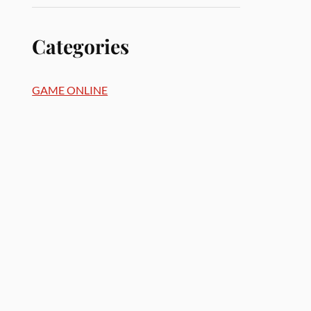
Categories
GAME ONLINE