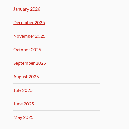
January 2026
December 2025
November 2025
October 2025
September 2025
August 2025
July 2025
June 2025
May 2025