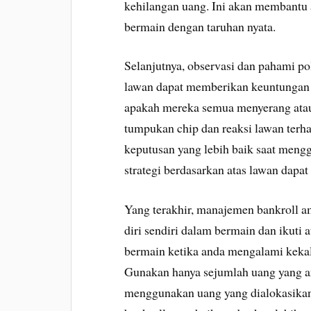
kehilangan uang. Ini akan membantu
bermain dengan taruhan nyata.
Selanjutnya, observasi dan pahami po
lawan dapat memberikan keuntungan y
apakah mereka semua menyerang atau
tumpukan chip dan reaksi lawan terh
keputusan yang lebih baik saat meng
strategi berdasarkan atas lawan dap
Yang terakhir, manajemen bankroll am
diri sendiri dalam bermain dan ikuti 
bermain ketika anda mengalami kekal
Gunakan hanya sejumlah uang yang 
menggunakan uang yang dialokasika