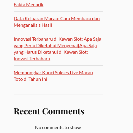
Fakta Menarik
Data Keluaran Macau: Cara Membaca dan
Menganalisis Hasil
Innovasi Terbaharu di Kawan Slot: Apa Saja
yang Perlu Diketahui Mengenai|Apa Saja
yang Harus Diketahui di Kawan Slot:
Inovasi Terbaharu
Membongkar Kunci Sukses Live Macau
Toto di Tahun Ini
Recent Comments
No comments to show.