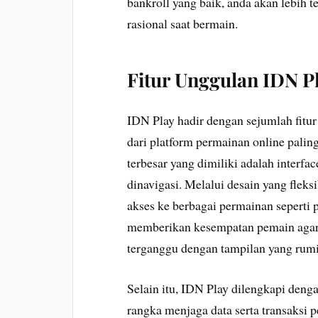
bankroll yang baik, anda akan lebih
rasional saat bermain.
Fitur Unggulan IDN P
IDN Play hadir dengan sejumlah fitur
dari platform permainan online paling
terbesar yang dimiliki adalah interf
dinavigasi. Melalui desain yang fle
akses ke berbagai permainan seperti p
memberikan kesempatan pemain agar 
terganggu dengan tampilan yang rumi
Selain itu, IDN Play dilengkapi den
rangka menjaga data serta transaksi 