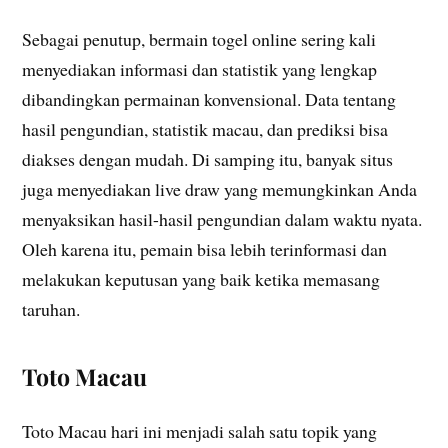
Sebagai penutup, bermain togel online sering kali
menyediakan informasi dan statistik yang lengkap
dibandingkan permainan konvensional. Data tentang
hasil pengundian, statistik macau, dan prediksi bisa
diakses dengan mudah. Di samping itu, banyak situs
juga menyediakan live draw yang memungkinkan Anda
menyaksikan hasil-hasil pengundian dalam waktu nyata.
Oleh karena itu, pemain bisa lebih terinformasi dan
melakukan keputusan yang baik ketika memasang
taruhan.
Toto Macau
Toto Macau hari ini menjadi salah satu topik yang