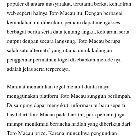
populer di antara masyarakat, terutama berkat kehadiran
web seperti halnya Toto Macau itu. Dengan berbagai
kemudahan ini diberikan, pemain dapat mengakses
berbagai berita serta data tentang angka, keluaran, serta
output dengan secara langsung. Toto Macau berupa
salah satu alternatif yang utama untuk kalangan
penggemar permainan togel disebabkan metode nya
adalah jelas serta terpercaya.
Manfaat memainkan togel melalui dunia maya
menggunakan platform Toto Macau sungguh berlimpah.
Di samping dapat mengikuti informasi terbaru seperti
hasil dari Toto Macau pada hari ini, para pemain juga
mampu menikmati beraneka hadiah yang diberikan dari
Toto Macau prize. Karena munculnya pengundian