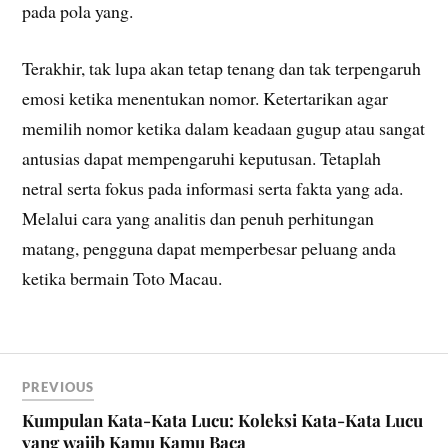
pada pola yang.
Terakhir, tak lupa akan tetap tenang dan tak terpengaruh
emosi ketika menentukan nomor. Ketertarikan agar
memilih nomor ketika dalam keadaan gugup atau sangat
antusias dapat mempengaruhi keputusan. Tetaplah
netral serta fokus pada informasi serta fakta yang ada.
Melalui cara yang analitis dan penuh perhitungan
matang, pengguna dapat memperbesar peluang anda
ketika bermain Toto Macau.
PREVIOUS
Kumpulan Kata-Kata Lucu: Koleksi Kata-Kata Lucu
yang wajib Kamu Kamu Baca