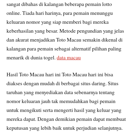
sangat dibahas di kalangan beberapa pemain lotto
online. Tiada hari harinya, para pemain menunggu
keluaran nomor yang siap memberi bagi mereka
keberhasilan yang besar. Metode pengundian yang jelas
dan akurat menjadikan Toto Macau semakin dikenal di
kalangan para pemain sebagai alternatif pilihan paling
menarik di dunia togel.
data macau
Hasil Toto Macau hari ini Toto Macau hari ini bisa
diakses dengan mudah di berbagai situs daring. Situs
taruhan yang menyediakan data sebenarnya tentang
nomor keluaran jauh tak memudahkan bagi pemain
untuk mengikuti serta mengerti hasil yang keluar yang
mereka dapat. Dengan demikian pemain dapat membuat
keputusan yang lebih baik untuk perjudian selanjutnya.