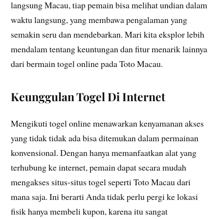
langsung Macau, tiap pemain bisa melihat undian dalam
waktu langsung, yang membawa pengalaman yang
semakin seru dan mendebarkan. Mari kita eksplor lebih
mendalam tentang keuntungan dan fitur menarik lainnya
dari bermain togel online pada Toto Macau.
Keunggulan Togel Di Internet
Mengikuti togel online menawarkan kenyamanan akses
yang tidak tidak ada bisa ditemukan dalam permainan
konvensional. Dengan hanya memanfaatkan alat yang
terhubung ke internet, pemain dapat secara mudah
mengakses situs-situs togel seperti Toto Macau dari
mana saja. Ini berarti Anda tidak perlu pergi ke lokasi
fisik hanya membeli kupon, karena itu sangat