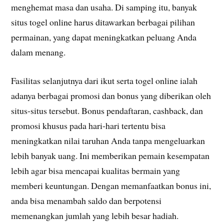
menghemat masa dan usaha. Di samping itu, banyak
situs togel online harus ditawarkan berbagai pilihan
permainan, yang dapat meningkatkan peluang Anda
dalam menang.
Fasilitas selanjutnya dari ikut serta togel online ialah
adanya berbagai promosi dan bonus yang diberikan oleh
situs-situs tersebut. Bonus pendaftaran, cashback, dan
promosi khusus pada hari-hari tertentu bisa
meningkatkan nilai taruhan Anda tanpa mengeluarkan
lebih banyak uang. Ini memberikan pemain kesempatan
lebih agar bisa mencapai kualitas bermain yang
memberi keuntungan. Dengan memanfaatkan bonus ini,
anda bisa menambah saldo dan berpotensi
memenangkan jumlah yang lebih besar hadiah.