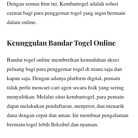
Dengan semua fitur ini, Kembartogel adalah solusi
cermat bagi para penggemar togel yang ingin bermain
dalam online.
Keunggulan Bandar Togel Online
Bandar togel online memberikan kemudahan akses
peluang bagi para penggemar togel di mana saja dan
kapan saja. Dengan adanya platform digital, pemain
tidak perlu mencari-cari agen secara fisik yang sering
menyulitkan. Melalui situs kembartogel, para pemain
dapat melakukan pendaftaran, menyetor, dan menarik
dana dengan cepat dan aman. Ini membuat pengalaman
bermain togel lebih fleksibel dan nyaman.