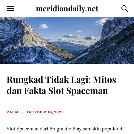
meridiandaily.net
Rungkad Tidak Lagi: Mitos
dan Fakta Slot Spaceman
RAF4L
OCTOBER 14, 2025
Slot Spaceman dari Pragmatic Play semakin populer di