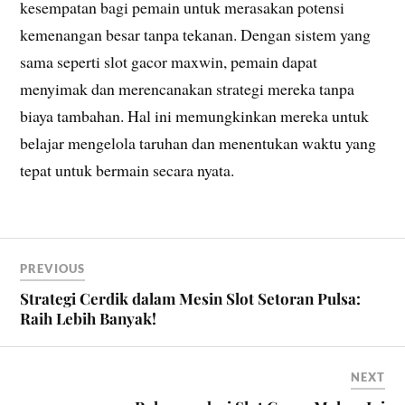
kesempatan bagi pemain untuk merasakan potensi
kemenangan besar tanpa tekanan. Dengan sistem yang
sama seperti slot gacor maxwin, pemain dapat
menyimak dan merencanakan strategi mereka tanpa
biaya tambahan. Hal ini memungkinkan mereka untuk
belajar mengelola taruhan dan menentukan waktu yang
tepat untuk bermain secara nyata.
PREVIOUS
Strategi Cerdik dalam Mesin Slot Setoran Pulsa:
Raih Lebih Banyak!
NEXT