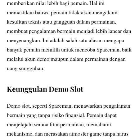
memberikan nilai lebih bagi pemain. Hal ini
memastikan bahwa pemain tidak akan mengalami
kesulitan teknis atau gangguan dalam permainan,
membuat pengalaman bermain menjadi lebih lancar dan
menyenangkan. Ini adalah salah satu alasan mengapa
banyak pemain memilih untuk mencoba Spaceman, baik
melalui akun demo maupun dalam permainan dengan
uang sungguhan.
Keunggulan Demo Slot
Demo slot, seperti Spaceman, menawarkan pengalaman
bermain yang tanpa risiko finansial. Pemain dapat
menjelajahi semua fitur permainan, memahami
mekanisme, dan merasakan atmosfer game tanpa harus