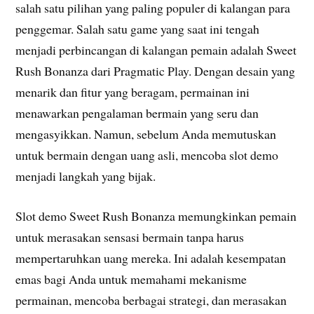
salah satu pilihan yang paling populer di kalangan para
penggemar. Salah satu game yang saat ini tengah
menjadi perbincangan di kalangan pemain adalah Sweet
Rush Bonanza dari Pragmatic Play. Dengan desain yang
menarik dan fitur yang beragam, permainan ini
menawarkan pengalaman bermain yang seru dan
mengasyikkan. Namun, sebelum Anda memutuskan
untuk bermain dengan uang asli, mencoba slot demo
menjadi langkah yang bijak.
Slot demo Sweet Rush Bonanza memungkinkan pemain
untuk merasakan sensasi bermain tanpa harus
mempertaruhkan uang mereka. Ini adalah kesempatan
emas bagi Anda untuk memahami mekanisme
permainan, mencoba berbagai strategi, dan merasakan