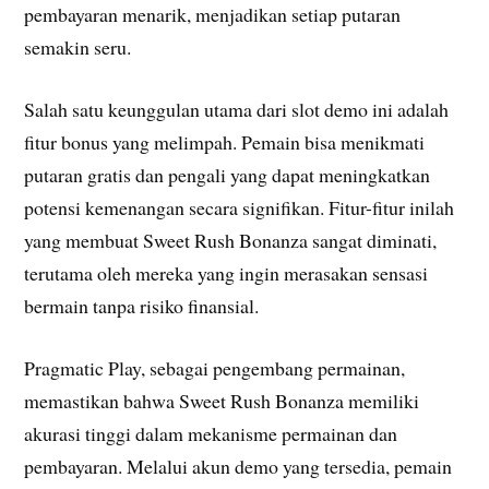
pembayaran menarik, menjadikan setiap putaran
semakin seru.
Salah satu keunggulan utama dari slot demo ini adalah
fitur bonus yang melimpah. Pemain bisa menikmati
putaran gratis dan pengali yang dapat meningkatkan
potensi kemenangan secara signifikan. Fitur-fitur inilah
yang membuat Sweet Rush Bonanza sangat diminati,
terutama oleh mereka yang ingin merasakan sensasi
bermain tanpa risiko finansial.
Pragmatic Play, sebagai pengembang permainan,
memastikan bahwa Sweet Rush Bonanza memiliki
akurasi tinggi dalam mekanisme permainan dan
pembayaran. Melalui akun demo yang tersedia, pemain