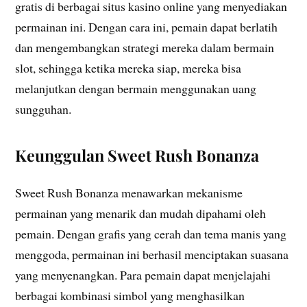
gratis di berbagai situs kasino online yang menyediakan
permainan ini. Dengan cara ini, pemain dapat berlatih
dan mengembangkan strategi mereka dalam bermain
slot, sehingga ketika mereka siap, mereka bisa
melanjutkan dengan bermain menggunakan uang
sungguhan.
Keunggulan Sweet Rush Bonanza
Sweet Rush Bonanza menawarkan mekanisme
permainan yang menarik dan mudah dipahami oleh
pemain. Dengan grafis yang cerah dan tema manis yang
menggoda, permainan ini berhasil menciptakan suasana
yang menyenangkan. Para pemain dapat menjelajahi
berbagai kombinasi simbol yang menghasilkan