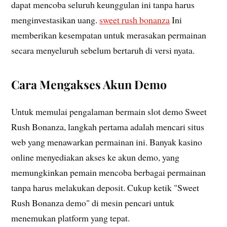
dapat mencoba seluruh keunggulan ini tanpa harus
menginvestasikan uang.
sweet rush bonanza
Ini
memberikan kesempatan untuk merasakan permainan
secara menyeluruh sebelum bertaruh di versi nyata.
Cara Mengakses Akun Demo
Untuk memulai pengalaman bermain slot demo Sweet
Rush Bonanza, langkah pertama adalah mencari situs
web yang menawarkan permainan ini. Banyak kasino
online menyediakan akses ke akun demo, yang
memungkinkan pemain mencoba berbagai permainan
tanpa harus melakukan deposit. Cukup ketik "Sweet
Rush Bonanza demo" di mesin pencari untuk
menemukan platform yang tepat.