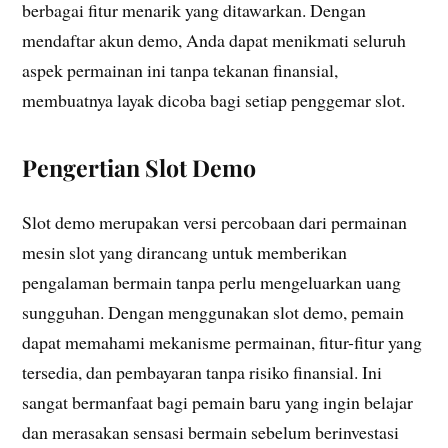
berbagai fitur menarik yang ditawarkan. Dengan
mendaftar akun demo, Anda dapat menikmati seluruh
aspek permainan ini tanpa tekanan finansial,
membuatnya layak dicoba bagi setiap penggemar slot.
Pengertian Slot Demo
Slot demo merupakan versi percobaan dari permainan
mesin slot yang dirancang untuk memberikan
pengalaman bermain tanpa perlu mengeluarkan uang
sungguhan. Dengan menggunakan slot demo, pemain
dapat memahami mekanisme permainan, fitur-fitur yang
tersedia, dan pembayaran tanpa risiko finansial. Ini
sangat bermanfaat bagi pemain baru yang ingin belajar
dan merasakan sensasi bermain sebelum berinvestasi