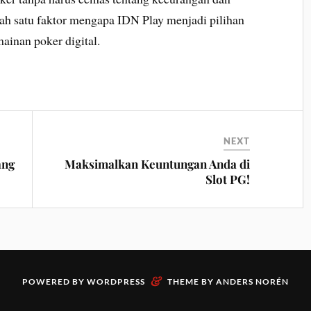
alah satu faktor mengapa IDN Play menjadi pilihan
ainan poker digital.
NEXT
ang
Maksimalkan Keuntungan Anda di
Slot PG!
&
POWERED BY
WORDPRESS
THEME BY
ANDERS NORÉN