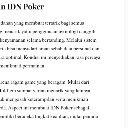
an IDN Poker
ahan yang membuat tertarik bagi semua
g menarik yaitu penggunaan teknologi canggih
 kenyamanan selama bertanding. Melalui sistem
rta bisa menyadari aman sebab data personal dan
cara optimal. Kondisi ini menyediakan rasa percaya
 menikmati permainan.
karena ragam game yang beragam. Mulai dari
Hold’em sampai varian menarik yang lainnya,
tuk mengasah keterampilan serta menikmati
da. Aspect ini membuat IDN Poker sebagai
miliki beraneka tingkat keahlian, mulai pemula