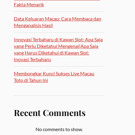
Fakta Menarik
Data Keluaran Macau: Cara Membaca dan
Menganalisis Hasil
Innovasi Terbaharu di Kawan Slot: Apa Saja
yang Perlu Diketahui Mengenai|Apa Saja
yang Harus Diketahui di Kawan Slot:
Inovasi Terbaharu
Membongkar Kunci Sukses Live Macau
Toto di Tahun Ini
Recent Comments
No comments to show.