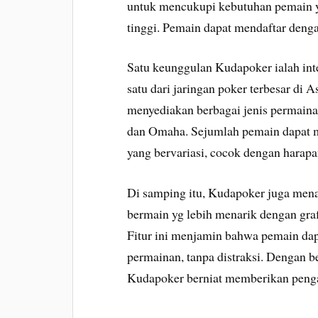
untuk mencukupi kebutuhan pemain y
tinggi. Pemain dapat mendaftar deng
Satu keunggulan Kudapoker ialah int
satu dari jaringan poker terbesar di 
menyediakan berbagai jenis permaina
dan Omaha. Sejumlah pemain dapat m
yang bervariasi, cocok dengan harap
Di samping itu, Kudapoker juga men
bermain yg lebih menarik dengan graf
Fitur ini menjamin bahwa pemain da
permainan, tanpa distraksi. Dengan 
Kudapoker berniat memberikan penga