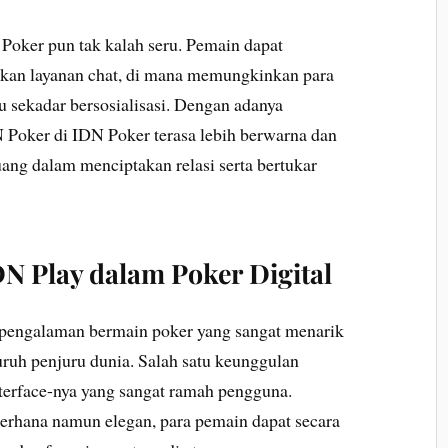
 Poker pun tak kalah seru. Pemain dapat
akan layanan chat, di mana memungkinkan para
au sekadar bersosialisasi. Dengan adanya
Poker di IDN Poker terasa lebih berwarna dan
ng dalam menciptakan relasi serta bertukar
N Play dalam Poker Digital
 pengalaman bermain poker yang sangat menarik
luruh penjuru dunia. Salah satu keunggulan
nterface-nya yang sangat ramah pengguna.
erhana namun elegan, para pemain dapat secara