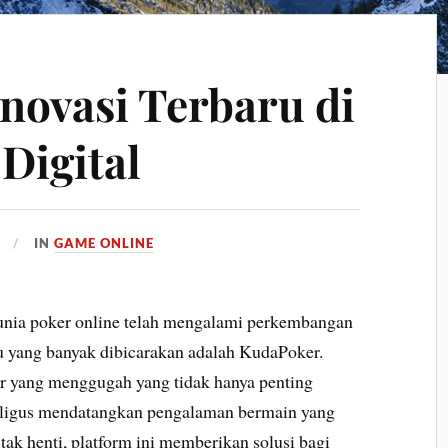
novasi Terbaru di
Digital
IN
GAME ONLINE
unia poker online telah mengalami perkembangan
ru yang banyak dibicarakan adalah KudaPoker.
 yang menggugah yang tidak hanya penting
aligus mendatangkan pengalaman bermain yang
 tak henti, platform ini memberikan solusi bagi