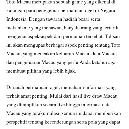
Toto Macau merupakan sebuah game yang dikenal di
kalangan para penggemar permainan togel di Negara
Indonesia. Dengan tawaran hadiah besar serta
mekanisme yang menawan, banyak orang yang tertarik
mengenai aspek-aspek dari permainan tersebut. Tulisan
ini akan mengupas berbagai aspek penting tentang Toto
Macau, yang mencakup keluaran Macau, data Macau,
dan pengeluaran Macau yang perlu Anda ketahui agar
membuat pilihan yang lebih bijak.
Di ranah permainan togel, memahami informasi yang
terkait amat penting. Mulai dari hasil live draw Macau
yang ditampilkan secara live hingga informasi data
Macau yang terakumulasi, semua ini dapat memberikan
perspektif tentang kecenderungan serta pola yang dapat