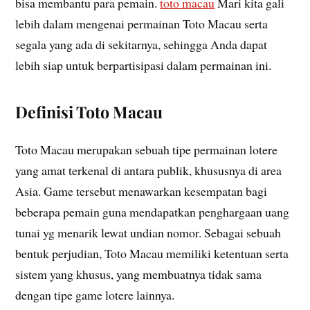
bisa membantu para pemain.
toto macau
Mari kita gali
lebih dalam mengenai permainan Toto Macau serta
segala yang ada di sekitarnya, sehingga Anda dapat
lebih siap untuk berpartisipasi dalam permainan ini.
Definisi Toto Macau
Toto Macau merupakan sebuah tipe permainan lotere
yang amat terkenal di antara publik, khususnya di area
Asia. Game tersebut menawarkan kesempatan bagi
beberapa pemain guna mendapatkan penghargaan uang
tunai yg menarik lewat undian nomor. Sebagai sebuah
bentuk perjudian, Toto Macau memiliki ketentuan serta
sistem yang khusus, yang membuatnya tidak sama
dengan tipe game lotere lainnya.