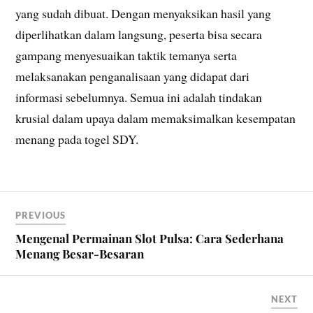
yang sudah dibuat. Dengan menyaksikan hasil yang
diperlihatkan dalam langsung, peserta bisa secara
gampang menyesuaikan taktik temanya serta
melaksanakan penganalisaan yang didapat dari
informasi sebelumnya. Semua ini adalah tindakan
krusial dalam upaya dalam memaksimalkan kesempatan
menang pada togel SDY.
PREVIOUS
Mengenal Permainan Slot Pulsa: Cara Sederhana
Menang Besar-Besaran
NEXT