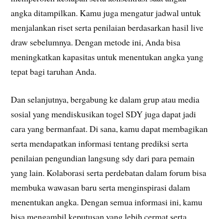
angka ditampilkan. Kamu juga mengatur jadwal untuk
menjalankan riset serta penilaian berdasarkan hasil live
draw sebelumnya. Dengan metode ini, Anda bisa
meningkatkan kapasitas untuk menentukan angka yang
tepat bagi taruhan Anda.
Dan selanjutnya, bergabung ke dalam grup atau media
sosial yang mendiskusikan togel SDY juga dapat jadi
cara yang bermanfaat. Di sana, kamu dapat membagikan
serta mendapatkan informasi tentang prediksi serta
penilaian pengundian langsung sdy dari para pemain
yang lain. Kolaborasi serta perdebatan dalam forum bisa
membuka wawasan baru serta menginspirasi dalam
menentukan angka. Dengan semua informasi ini, kamu
bisa mengambil keputusan yang lebih cermat serta