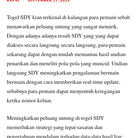
RAF4L
SEPTEMBER 17, 2025
Togel SDY kian terkenal di kalangan para pemain sebab
menawarkan peluang untung yang sangat menarik.
Dengan adanya adanya result SDY yang yang dapat
diakses secara langsung secara langsung, para pemain
sekarang dapat dengan mudah memantau hasil undian
penarikan dan meneliti pola-pola yang muncul. Undian
langsung SDY meningkatkan pengalaman bermain
bermain dengan cara memberikan real-time update,
sebabnya para pemain dapat menyentuh ketegangan
ketika nomor keluar.
Meningkatkan peluang untung di togel SDY
memerlukan strategi yang tepat sasaran dan
pengetahuan mendalam terhadap data-data hasil live