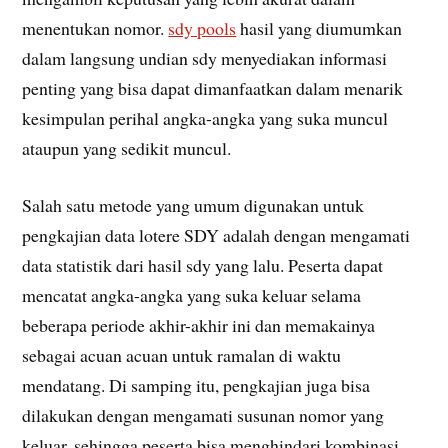
menentukan nomor.
sdy pools
hasil yang diumumkan
dalam langsung undian sdy menyediakan informasi
penting yang bisa dapat dimanfaatkan dalam menarik
kesimpulan perihal angka-angka yang suka muncul
ataupun yang sedikit muncul.
Salah satu metode yang umum digunakan untuk
pengkajian data lotere SDY adalah dengan mengamati
data statistik dari hasil sdy yang lalu. Peserta dapat
mencatat angka-angka yang suka keluar selama
beberapa periode akhir-akhir ini dan memakainya
sebagai acuan acuan untuk ramalan di waktu
mendatang. Di samping itu, pengkajian juga bisa
dilakukan dengan mengamati susunan nomor yang
keluar, sehingga peserta bisa menghindari kombinasi