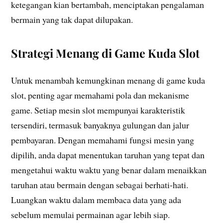
ketegangan kian bertambah, menciptakan pengalaman
bermain yang tak dapat dilupakan.
Strategi Menang di Game Kuda Slot
Untuk menambah kemungkinan menang di game kuda
slot, penting agar memahami pola dan mekanisme
game. Setiap mesin slot mempunyai karakteristik
tersendiri, termasuk banyaknya gulungan dan jalur
pembayaran. Dengan memahami fungsi mesin yang
dipilih, anda dapat menentukan taruhan yang tepat dan
mengetahui waktu waktu yang benar dalam menaikkan
taruhan atau bermain dengan sebagai berhati-hati.
Luangkan waktu dalam membaca data yang ada
sebelum memulai permainan agar lebih siap.