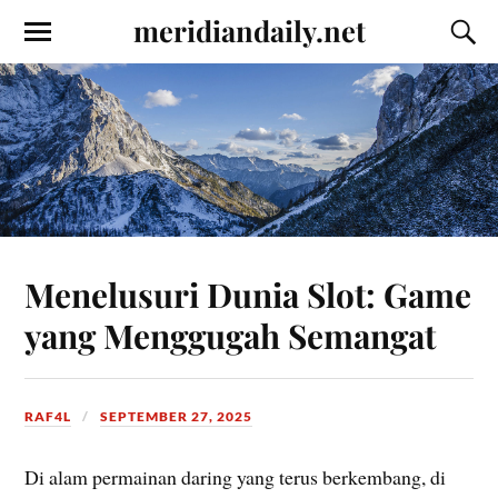
meridiandaily.net
Menelusuri Dunia Slot: Game
yang Menggugah Semangat
RAF4L
SEPTEMBER 27, 2025
Di alam permainan daring yang terus berkembang, di