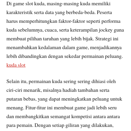
Di game slot kuda, masing-masing kuda memiliki
karakteristik serta data yang berbeda-beda. Peserta
harus memperhitungkan faktor-faktor seperti performa
kuda sebelumnya, cuaca, serta keterampilan jockey guna
membuat pilihan taruhan yang lebih bijak. Strategi ini
menambahkan kedalaman dalam game, menjadikannya
lebih dibandingkan dengan sekedar permainan peluang.
kuda slot
Selain itu, permainan kuda sering sering dihiasi oleh
ciri-ciri menarik, misalnya hadiah tambahan serta
putaran bebas, yang dapat meningkatkan peluang untuk
menang. Fitur-fitur ini membuat game jadi lebih seru
dan membangkitkan semangat kompetisi antara antara
para pemain. Dengan setiap giliran yang dilakukan,