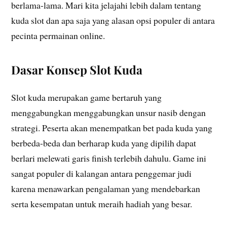
berlama-lama. Mari kita jelajahi lebih dalam tentang
kuda slot dan apa saja yang alasan opsi populer di antara
pecinta permainan online.
Dasar Konsep Slot Kuda
Slot kuda merupakan game bertaruh yang
menggabungkan menggabungkan unsur nasib dengan
strategi. Peserta akan menempatkan bet pada kuda yang
berbeda-beda dan berharap kuda yang dipilih dapat
berlari melewati garis finish terlebih dahulu. Game ini
sangat populer di kalangan antara penggemar judi
karena menawarkan pengalaman yang mendebarkan
serta kesempatan untuk meraih hadiah yang besar.