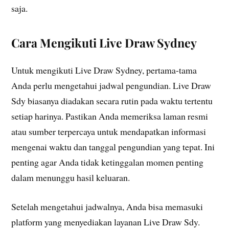
saja.
Cara Mengikuti Live Draw Sydney
Untuk mengikuti Live Draw Sydney, pertama-tama
Anda perlu mengetahui jadwal pengundian. Live Draw
Sdy biasanya diadakan secara rutin pada waktu tertentu
setiap harinya. Pastikan Anda memeriksa laman resmi
atau sumber terpercaya untuk mendapatkan informasi
mengenai waktu dan tanggal pengundian yang tepat. Ini
penting agar Anda tidak ketinggalan momen penting
dalam menunggu hasil keluaran.
Setelah mengetahui jadwalnya, Anda bisa memasuki
platform yang menyediakan layanan Live Draw Sdy.