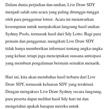
Dalam dunia perjudian dan undian, Live Draw SDY
menjadi salah satu acara yang paling ditunggu-tunggu
oleh para penggemar lotere. Acara ini menawarkan
kesempatan untuk menyaksikan langsung hasil undian
Sydney Pools, termasuk hasil dari Sdy Lotto. Bagi para
pemain dan penggemar, mengikuti Live Draw SDY
tidak hanya memberikan informasi tentang angka-angka
yang keluar, tetapi juga menciptakan suasana antisipasi
yang membuat pengalaman bermain semakin menarik.
Hari ini, kita akan membahas hasil terbaru dari Live
Draw SDY, termasuk keluaran SDY yang teraktual.
Dengan mengakses Live Draw Sydney secara langsung,
para peserta dapat melihat hasil Sdy hari ini dan
mengetahui apakah harapan mereka untuk