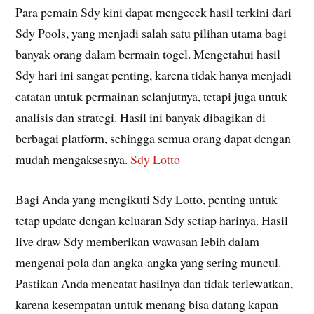
Para pemain Sdy kini dapat mengecek hasil terkini dari
Sdy Pools, yang menjadi salah satu pilihan utama bagi
banyak orang dalam bermain togel. Mengetahui hasil
Sdy hari ini sangat penting, karena tidak hanya menjadi
catatan untuk permainan selanjutnya, tetapi juga untuk
analisis dan strategi. Hasil ini banyak dibagikan di
berbagai platform, sehingga semua orang dapat dengan
mudah mengaksesnya.
Sdy Lotto
Bagi Anda yang mengikuti Sdy Lotto, penting untuk
tetap update dengan keluaran Sdy setiap harinya. Hasil
live draw Sdy memberikan wawasan lebih dalam
mengenai pola dan angka-angka yang sering muncul.
Pastikan Anda mencatat hasilnya dan tidak terlewatkan,
karena kesempatan untuk menang bisa datang kapan