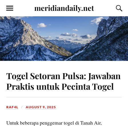
meridiandaily.net
Togel Setoran Pulsa: Jawaban
Praktis untuk Pecinta Togel
RAF4L
AUGUST 9, 2025
Untuk beberapa penggemar togel di Tanah Air,