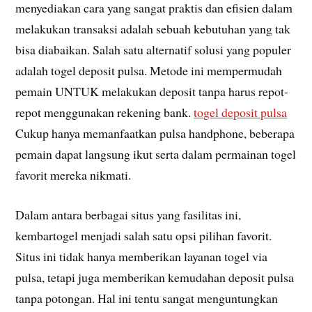
menyediakan cara yang sangat praktis dan efisien dalam
melakukan transaksi adalah sebuah kebutuhan yang tak
bisa diabaikan. Salah satu alternatif solusi yang populer
adalah togel deposit pulsa. Metode ini mempermudah
pemain UNTUK melakukan deposit tanpa harus repot-
repot menggunakan rekening bank.
togel deposit pulsa
Cukup hanya memanfaatkan pulsa handphone, beberapa
pemain dapat langsung ikut serta dalam permainan togel
favorit mereka nikmati.
Dalam antara berbagai situs yang fasilitas ini,
kembartogel menjadi salah satu opsi pilihan favorit.
Situs ini tidak hanya memberikan layanan togel via
pulsa, tetapi juga memberikan kemudahan deposit pulsa
tanpa potongan. Hal ini tentu sangat menguntungkan