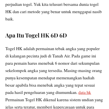
perjudian togel. Yuk kita telusuri bersama dunia togel
HK dan cari metode yang benar untuk menggapai nasib
baik.
Apa Itu Togel HK 6D 6D
Togel HK adalah permainan tebak angka yang populer
di kalangan pecinta judi di Tanah Air. Pada game ini
para pemain harus menebak 6 nomor dari sekumpulan
sekelompok angka yang tersedia. Masing-masing orang
punya kesempatan mendapat memenangkan hadiah
besar apabila bisa menebak angka yang tepat sesuai
pada hasil pengeluaran yang diumumkan.
data hk
Permainan Togel HK dikenal karena sistem undian yang
jelas serta teratur, memberi kepercayaan untuk para