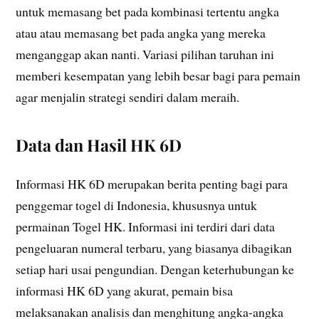
untuk memasang bet pada kombinasi tertentu angka
atau atau memasang bet pada angka yang mereka
menganggap akan nanti. Variasi pilihan taruhan ini
memberi kesempatan yang lebih besar bagi para pemain
agar menjalin strategi sendiri dalam meraih.
Data dan Hasil HK 6D
Informasi HK 6D merupakan berita penting bagi para
penggemar togel di Indonesia, khususnya untuk
permainan Togel HK. Informasi ini terdiri dari data
pengeluaran numeral terbaru, yang biasanya dibagikan
setiap hari usai pengundian. Dengan keterhubungan ke
informasi HK 6D yang akurat, pemain bisa
melaksanakan analisis dan menghitung angka-angka