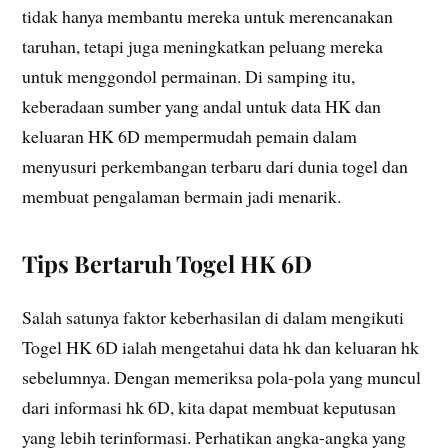
tidak hanya membantu mereka untuk merencanakan
taruhan, tetapi juga meningkatkan peluang mereka
untuk menggondol permainan. Di samping itu,
keberadaan sumber yang andal untuk data HK dan
keluaran HK 6D mempermudah pemain dalam
menyusuri perkembangan terbaru dari dunia togel dan
membuat pengalaman bermain jadi menarik.
Tips Bertaruh Togel HK 6D
Salah satunya faktor keberhasilan di dalam mengikuti
Togel HK 6D ialah mengetahui data hk dan keluaran hk
sebelumnya. Dengan memeriksa pola-pola yang muncul
dari informasi hk 6D, kita dapat membuat keputusan
yang lebih terinformasi. Perhatikan angka-angka yang