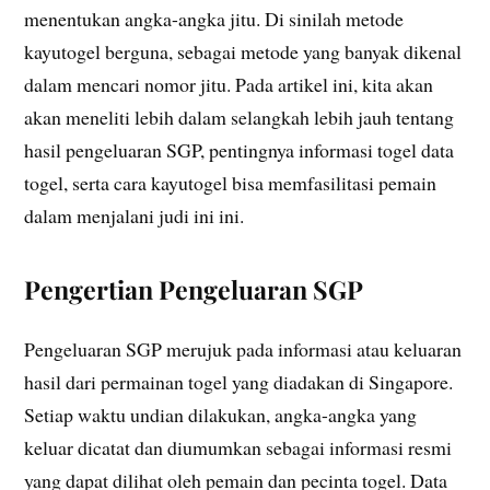
menentukan angka-angka jitu. Di sinilah metode
kayutogel berguna, sebagai metode yang banyak dikenal
dalam mencari nomor jitu. Pada artikel ini, kita akan
akan meneliti lebih dalam selangkah lebih jauh tentang
hasil pengeluaran SGP, pentingnya informasi togel data
togel, serta cara kayutogel bisa memfasilitasi pemain
dalam menjalani judi ini ini.
Pengertian Pengeluaran SGP
Pengeluaran SGP merujuk pada informasi atau keluaran
hasil dari permainan togel yang diadakan di Singapore.
Setiap waktu undian dilakukan, angka-angka yang
keluar dicatat dan diumumkan sebagai informasi resmi
yang dapat dilihat oleh pemain dan pecinta togel. Data