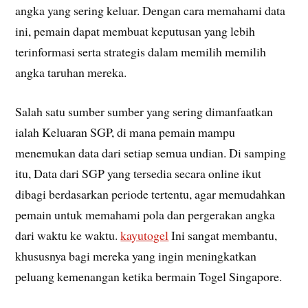
angka yang sering keluar. Dengan cara memahami data
ini, pemain dapat membuat keputusan yang lebih
terinformasi serta strategis dalam memilih memilih
angka taruhan mereka.
Salah satu sumber sumber yang sering dimanfaatkan
ialah Keluaran SGP, di mana pemain mampu
menemukan data dari setiap semua undian. Di samping
itu, Data dari SGP yang tersedia secara online ikut
dibagi berdasarkan periode tertentu, agar memudahkan
pemain untuk memahami pola dan pergerakan angka
dari waktu ke waktu.
kayutogel
Ini sangat membantu,
khususnya bagi mereka yang ingin meningkatkan
peluang kemenangan ketika bermain Togel Singapore.