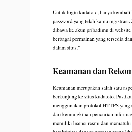
Untuk login kudatoto, hanya kembali
password yang telah kamu registrasi.
dibawa ke akun pribadimu di website 
berbagai permainan yang tersedia dan 
dalam situs."
Keamanan dan Rekom
Keamanan merupakan salah satu aspek 
berkunjung ke situs kudatoto. Pastika
menggunakan protokol HTTPS yang 
dari kemungkinan pencurian informasi.
memiliki lisensi resmi dan mematuhi 
beraktivitas dengan nyaman tanpa kha