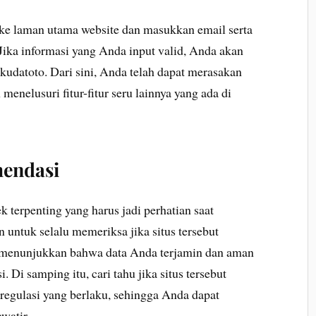
 ke laman utama website dan masukkan email serta
 Jika informasi yang Anda input valid, Anda akan
kudatoto. Dari sini, Anda telah dapat merasakan
menelusuri fitur-fitur seru lainnya yang ada di
endasi
terpenting yang harus jadi perhatian saat
n untuk selalu memeriksa jika situs tersebut
menunjukkan bahwa data Anda terjamin dan aman
 Di samping itu, cari tahu jika situs tersebut
regulasi yang berlaku, sehingga Anda dapat
watir.