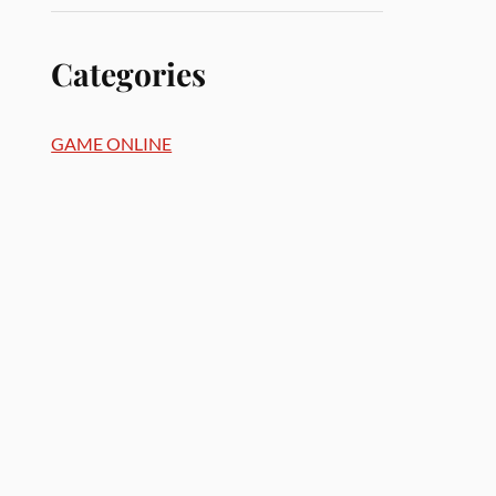
Categories
GAME ONLINE