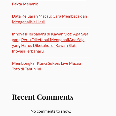
Fakta Menarik
Data Keluaran Macau: Cara Membaca dan
Menganalisis Hasil
Innovasi Terbaharu di Kawan Slot: Apa Saja
yang Perlu Diketahui Mengenai|Apa Saja
yang Harus Diketahui di Kawan Slot:
Inovasi Terbaharu
Membongkar Kunci Sukses Live Macau
Toto di Tahun Ini
Recent Comments
No comments to show.