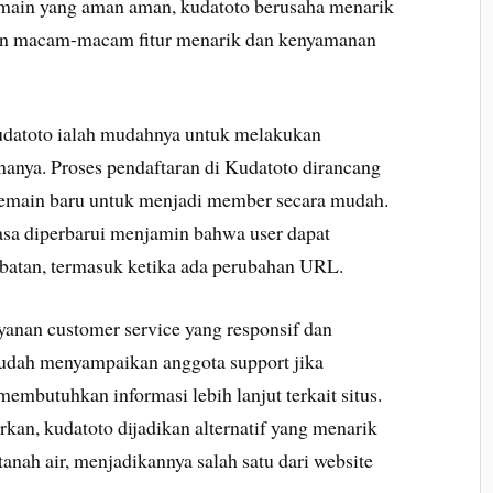
main yang aman aman, kudatoto berusaha menarik
gan macam-macam fitur menarik dan kenyamanan
Kudatoto ialah mudahnya untuk melakukan
nanya. Proses pendaftaran di Kudatoto dirancang
pemain baru untuk menjadi member secara mudah.
tiasa diperbarui menjamin bahwa user dapat
batan, termasuk ketika ada perubahan URL.
ayanan customer service yang responsif dan
udah menyampaikan anggota support jika
embutuhkan informasi lebih lanjut terkait situs.
an, kudatoto dijadikan alternatif yang menarik
tanah air, menjadikannya salah satu dari website