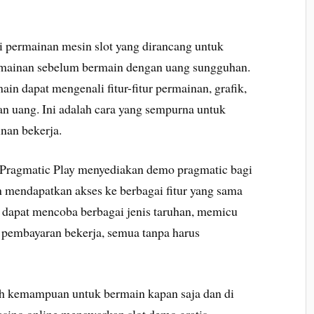
i permainan mesin slot yang dirancang untuk
ainan sebelum bermain dengan uang sungguhan.
n dapat mengenali fitur-fitur permainan, grafik,
an uang. Ini adalah cara yang sempurna untuk
an bekerja.
 Pragmatic Play menyediakan demo pragmatic bagi
 mendapatkan akses ke berbagai fitur yang sama
n dapat mencoba berbagai jenis taruhan, memicu
 pembayaran bekerja, semua tanpa harus
ah kemampuan untuk bermain kapan saja dan di