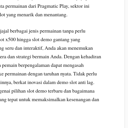
 permainan dari Pragmatic Play, sektor ini
ot yang menarik dan menantang.
ajal berbagai jenis permainan tanpa perlu
lot x500 hingga slot demo gantang yang
g seru dan interaktif, Anda akan menemukan
lera dan strategi bermain Anda. Dengan kehadiran
un pemain berpengalaman dapat mengasah
ke permainan dengan taruhan nyata. Tidak perlu
innya, berkat inovasi dalam demo slot anti lag.
genai pilihan slot demo terbaru dan bagaimana
ng tepat untuk memaksimalkan kesenangan dan