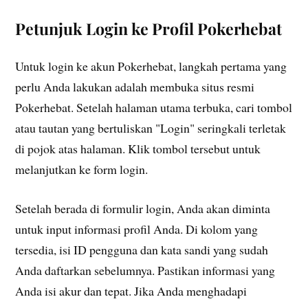
Petunjuk Login ke Profil Pokerhebat
Untuk login ke akun Pokerhebat, langkah pertama yang
perlu Anda lakukan adalah membuka situs resmi
Pokerhebat. Setelah halaman utama terbuka, cari tombol
atau tautan yang bertuliskan "Login" seringkali terletak
di pojok atas halaman. Klik tombol tersebut untuk
melanjutkan ke form login.
Setelah berada di formulir login, Anda akan diminta
untuk input informasi profil Anda. Di kolom yang
tersedia, isi ID pengguna dan kata sandi yang sudah
Anda daftarkan sebelumnya. Pastikan informasi yang
Anda isi akur dan tepat. Jika Anda menghadapi