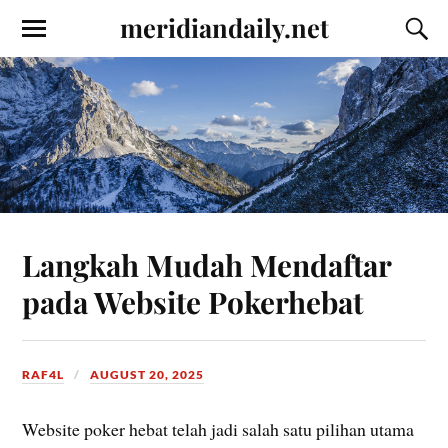
meridiandaily.net
Langkah Mudah Mendaftar
pada Website Pokerhebat
RAF4L
AUGUST 20, 2025
Website poker hebat telah jadi salah satu pilihan utama